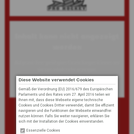
Inhalt kann nicht angezeigt
werden
Aufgrund Ihrer getätigten Einstellungen können wir
diesen Inhalt nicht anzeigen.
Diese Website verwendet Cookies
Cookie Einstellungen
Gemäß der Verordnung (EU) 2016/679 des Europäischen
Parlaments und des Rates vom 27. April 2016 teilen wir
Ihnen mit, dass diese Webseite eigene technische
Cookies und Cookies Dritter verwendet, damit Sie effizient
Subscribe to our mailing list
navigieren und die Funktionen der Webseite einwandfrei
nutzen können. Falls Sie weiter navigieren, erklären Sie
Email Address
sich mit der Installation der Cookies einverstanden.
Privacy
I do accept
Essenzielle Cookies