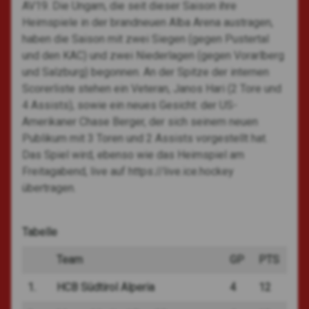
AV19. Die Ungarn, die seit dieser Saison ihre
Heimspiele in der brandneuen Alba Arena austragen,
haben die Saison mit zwei Siegen (gegen Pustertal
und den KAC) und zwei Niederlagen (gegen Vorarlberg
und Salzburg) begonnen. An der Spitze der internen
Scorerliste stehen ein Veteran, Janos Hari (2 Tore und
4 Assists), sowie ein neues Gesicht: der US-
Amerikaner Chase Berger, der sich seinem neuen
Publikum mit 3 Toren und 2 Assists vorgestellt hat.
Das Spiel wird, ebenso wie das Heimspiel am
Freitagabend, live auf https://live.ice.hockey
übertragen.
Tabelle
Team
GP
PTS
1.
HCB Südtirol Alperia
4
12