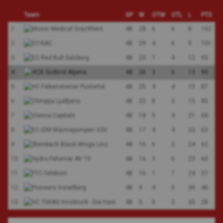
Team
GP
W
OTW
OTL
L
PTS
1
48
28
6
6
8
102
2
48
29
4
6
9
101
3
48
25
7
4
12
93
4
48
26
3
6
13
90
5
48
25
4
4
15
87
6
48
22
8
3
15
85
7
48
18
5
4
21
68
8
48
17
4
4
23
63
9
48
16
6
2
24
62
10
48
16
3
6
23
60
11
48
16
1
7
24
57
12
48
9
4
5
30
40
13
48
5
5
3
35
28