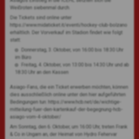
Asiagos Einstieg in die ICEHL setzten sich die
Weißroten siebenmal durch.
Die Tickets sind online unter
https://www.midaticket.it/eventi/hockey-club-bolzano
erhältlich. Der Vorverkauf im Stadion findet wie folgt
statt:
Donnerstag, 3. Oktober, von 16:00 bis 18:30 Uhr
im Büro
Freitag, 4. Oktober, von 13:00 bis 14:30 Uhr und ab
18:30 Uhr an den Kassen
Asiago-Fans, die ein Ticket erwerben möchten, können
dies ausschließlich online unter den hier aufgeführten
Bedingungen tun: https://www.hcb.net/de/wichtige-
mitteilung-fuer-den-kartenkauf-der-begegnung-hcb-
asiago-vom-4-oktober/
Am Sonntag, den 6. Oktober, um 16:00 Uhr, treten Frank
& Co in Ungarn an, der Heimat von Hydro Fehervar