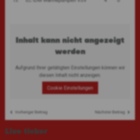
13.
EC iDM Wärmepumpen VSV
4
0
Inhalt kann nicht angezeigt
werden
Aufgrund Ihrer getätigten Einstellungen können wir
diesen Inhalt nicht anzeigen.
Cookie Einstellungen
Vorheriger Beitrag
Nächster Beitrag
Beitragsnavigation
Live ticker