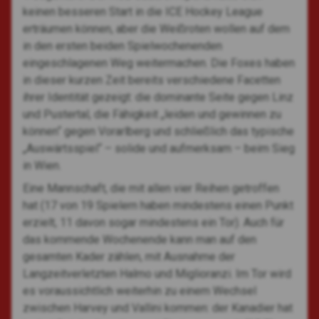
keinen besseren Start in die ICE Hockey League
erträumen können, aber die Weißroten wollen auf dem
in den ersten beiden Spielwochenenden
eingeschlagenen Weg weitermachen. Die Foxes haben
in dieser kurzen Zeit bereits verschiedene Facetten
ihrer Identität gezeigt: die dominante Seite gegen Linz
und Pustertal, die Fähigkeit „leiden und gewinnen zu
können“ gegen Vorarlberg und schließlich das typische
„Auswärtsspiel“ – solide und aufmerksam – beim Sieg
in Wien.
Eine Mannschaft, die mit allen vier Reihen getroffen
hat (17 von 19 Spielern haben mindestens einen Punkt
erzielt, 11 davon sogar mindestens ein Tor). Auch für
das kommende Wochenende kann man auf den
gesamten Kader zählen, mit Ausnahme der
Langzeitverletzten Halmo und Miglioranzi. Im Tor wird
es voraussichtlich weiterhin zu einem Wechsel
zwischen Harvey und Vallini kommen: der Kanadier hat