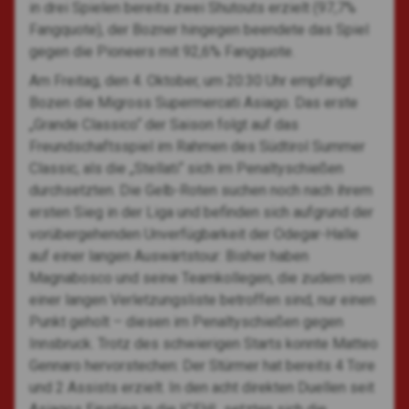
in drei Spielen bereits zwei Shutouts erzielt (97,7%
Fangquote), der Bozner hingegen beendete das Spiel
gegen die Pioneers mit 92,6% Fangquote.
Am Freitag, den 4. Oktober, um 20:30 Uhr empfängt
Bozen die Migross Supermercati Asiago. Das erste
„Grande Classico“ der Saison folgt auf das
Freundschaftsspiel im Rahmen des Südtirol Summer
Classic, als die „Stellati“ sich im Penaltyschießen
durchsetzten. Die Gelb-Roten suchen noch nach ihrem
ersten Sieg in der Liga und befinden sich aufgrund der
vorübergehenden Unverfügbarkeit der Odegar-Halle
auf einer langen Auswärtstour: Bisher haben
Magnabosco und seine Teamkollegen, die zudem von
einer langen Verletzungsliste betroffen sind, nur einen
Punkt geholt – diesen im Penaltyschießen gegen
Innsbruck. Trotz des schwierigen Starts konnte Matteo
Gennaro hervorstechen: Der Stürmer hat bereits 4 Tore
und 2 Assists erzielt. In den acht direkten Duellen seit