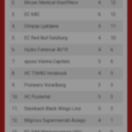
2.
Moser Medical Graz99ers
4
12
3.
EC KAC
6
12
4.
Oimpija Ljubljana
4
11
5.
EC Red Bull Salzburg
4
10
6.
Hydro Fehervar AV19
4
6
7.
spusu Vienna Capitals
5
6
8.
HC TIWAG Innsbruck
4
5
9.
Pioneers Vorarlberg
3
3
10.
HC Pustertal
5
3
11.
Steinbach Black Wings Linz
5
3
12.
Migross Supermercati Asiago
4
1