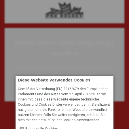
Inhalt kann nicht angezeigt
werden
Aufgrund Ihrer getätigten Einstellungen können wir
diesen Inhalt nicht anzeigen.
Diese Website verwendet Cookies
Gemäß der Verordnung (EU) 2016/679 des Europäischen
Cookie Einstellungen
Parlaments und des Rates vom 27. April 2016 teilen wir
Ihnen mit, dass diese Webseite eigene technische
Cookies und Cookies Dritter verwendet, damit Sie effizient
navigieren und die Funktionen der Webseite einwandfrei
Subscribe to our mailing list
nutzen können. Falls Sie weiter navigieren, erklären Sie
sich mit der Installation der Cookies einverstanden.
Email Address
Essenzielle Cookies