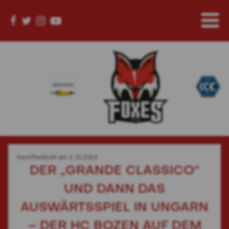
Veröffentlicht am
3.10.2024
DER „GRANDE CLASSICO“
UND DANN DAS
AUSWÄRTSSPIEL IN UNGARN
– DER HC BOZEN AUF DEM