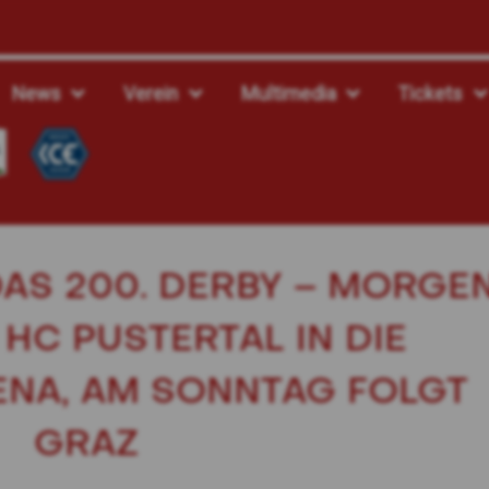
News
Verein
Multimedia
Tickets
 DAS 200. DERBY – MORGE
HC PUSTERTAL IN DIE
ENA, AM SONNTAG FOLGT
GRAZ