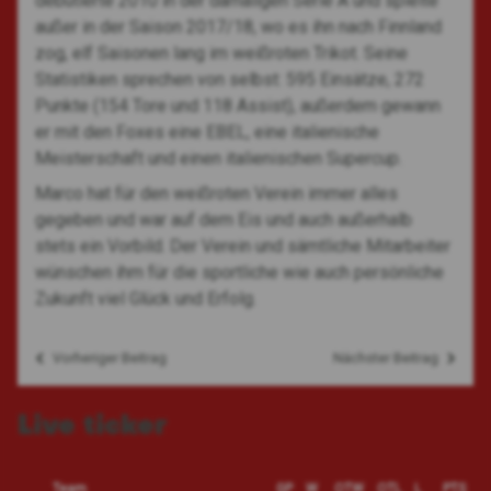
debütierte 2010 in der damaligen Serie A und spielte
außer in der Saison 2017/18, wo es ihn nach Finnland
zog, elf Saisonen lang im weißroten Trikot. Seine
Statistiken sprechen von selbst: 595 Einsätze, 272
Punkte (154 Tore und 118 Assist), außerdem gewann
er mit den Foxes eine EBEL, eine italienische
Meisterschaft und einen italienischen Supercup.
Marco hat für den weißroten Verein immer alles
gegeben und war auf dem Eis und auch außerhalb
stets ein Vorbild. Der Verein und sämtliche Mitarbeiter
wünschen ihm für die sportliche wie auch persönliche
Zukunft viel Glück und Erfolg.
Vorheriger Beitrag
Nächster Beitrag
Beitragsnavigation
Live ticker
Team
GP
W
OTW
OTL
L
PTS