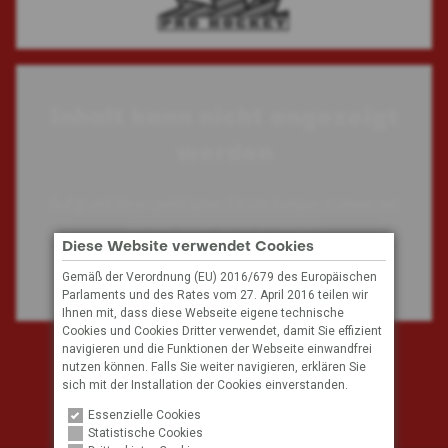
Inhalt kann nicht angezeigt
werden
Aufgrund Ihrer getätigten Einstellungen können wir
diesen Inhalt nicht anzeigen.
Diese Website verwendet Cookies
Gemäß der Verordnung (EU) 2016/679 des Europäischen
Cookie Einstellungen
Parlaments und des Rates vom 27. April 2016 teilen wir
Ihnen mit, dass diese Webseite eigene technische
Cookies und Cookies Dritter verwendet, damit Sie effizient
navigieren und die Funktionen der Webseite einwandfrei
Subscribe to our mailing list
nutzen können. Falls Sie weiter navigieren, erklären Sie
sich mit der Installation der Cookies einverstanden.
Email Address
Essenzielle Cookies
Privacy
I do accept
Statistische Cookies