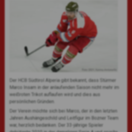
Foto: 2021, Vanna Antonello
Der HCB Südtirol Alperia gibt bekannt, dass Stürmer
Marco Insam in der anlaufenden Saison nicht mehr im
weißroten Trikot auflaufen wird und dies aus
persönlichen Gründen.
Der Verein möchte sich bei Marco, der in den letzten
Jahren Aushängeschild und Leitfigur im Bozner Team
war, herzlich bedanken. Der 33-jährige Spieler