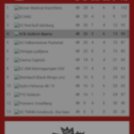
1
48
28
6
6
8
102
2
48
29
4
6
9
101
3
48
25
7
4
12
93
4
48
26
3
6
13
90
5
48
25
4
4
15
87
6
48
22
8
3
15
85
7
48
18
5
4
21
68
8
48
17
4
4
23
63
9
48
16
6
2
24
62
10
48
16
3
6
23
60
11
48
16
1
7
24
57
12
48
9
4
5
30
40
13
48
5
5
3
35
28