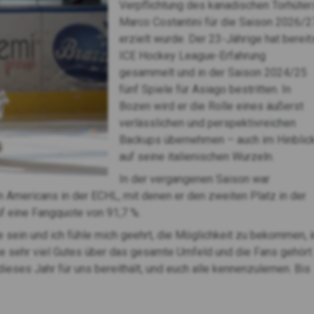
Verpflichtung des kanadischen Torhüter
Marco Costantini für die Saison 2026/2
erzielt wurde. Der 23-Jährige hat bereit
ICE Hockey League-Erfahrung
gesammelt und in der Saison 2024/25
fünf Spiele für Asiago bestritten. In
Bozen wird er die Rolle eines äußerst
verlässlichen und perspektivreichen
Backups übernehmen – auch im Hinblic
auf seine italienischen Wurzeln.
In der vergangenen Saison war
n Americans in der ECHL, mit denen er den zweiten Platz in der
uf eine Fangquote von 91,7 %.
e sein und ich fühle mich geehrt, die Möglichkeit zu bekommen, i
abe sehr viel Gutes über das gesamte Umfeld und die Fans gehört
eses Jahr für uns bereithält, und euch alle kennenzulernen. Bis