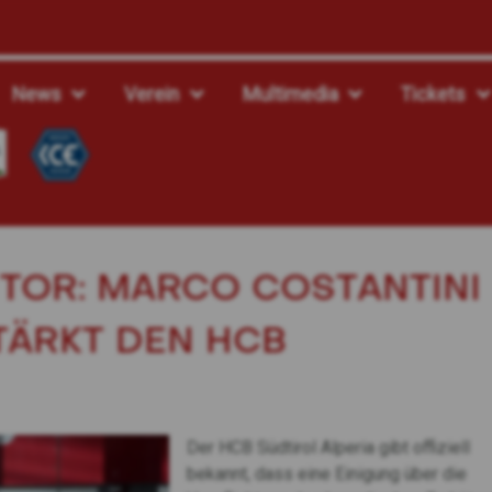
News
Verein
Multimedia
Tickets
TOR: MARCO COSTANTINI
TÄRKT DEN HCB
Der HCB Südtirol Alperia gibt offiziell
bekannt, dass eine Einigung über die