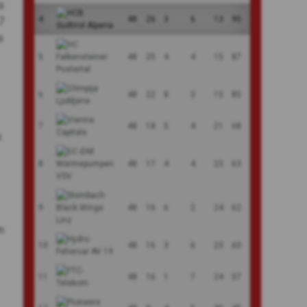
s
4
48
26
3
6
13
90
7
s
5
48
25
4
4
15
87
6
48
22
8
3
15
85
7
48
18
5
4
21
68
k
8
48
17
4
4
23
63
9
48
16
6
2
24
62
n
10
48
16
3
6
23
60
11
48
16
1
7
24
57