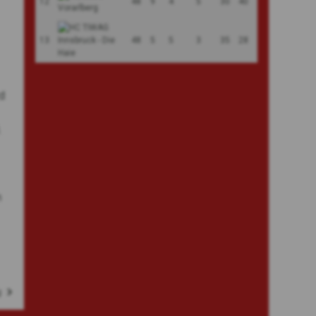
12
48
9
4
5
30
40
13
48
5
5
3
35
28
d
.
n
g