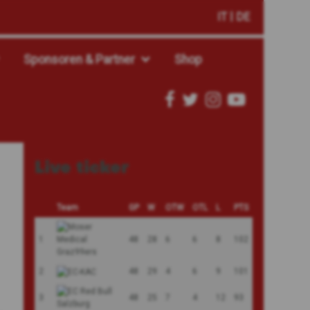
IT
DE
Sponsoren & Partner
Shop
Live ticker
Team
GP
W
OTW
OTL
L
PTS
1
48
28
6
6
8
102
2
48
29
4
6
9
101
3
48
25
7
4
12
93