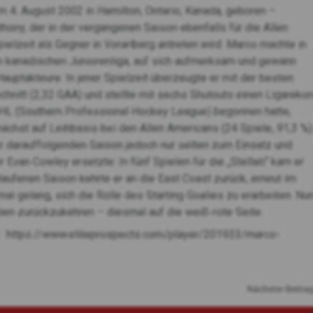
m 4. August 2002 in Hamilton, Ontario, Kanada, geboren –
ony, der in der vergangenen Saison ebenfalls für die Allen
elzeit als Gegner in Vorarlberg antreten wird. Marco machte in
n kanadischen Juniorenliga, auf sich aufmerksam und gewann
auptakteure. In jener Spielzeit überzeugte er mit der besten
hnitt (2,32 GAA) und stellte mit sechs Shutouts einen Ligarekor
PHL (Southern Professional Hockey League) begonnen hatte,
nächst auf Leihbasis bei den Allen Americans (24 Spiele, 91,3 %)
er darauffolgenden Saison jedoch nur selten zum Einsatz und
van Cowley ersetzte: In fünf Spielen für die „Stellati“ kam er
laufenen Saison kehrte er an die East Coast zurück, erneut im
al gelang, sich die Rolle des Starting Goalies zu erarbeiten. Nu
ien zurückzukehren – diesmal auf die weiß-rote Seite.
i:
https://www.eliteprospects.com/player/201933/marco-
Nächster Beitra