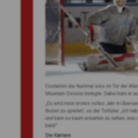
Costantini die Nummer eins im Tor der Alle
Mountain Division belegte. Dabei kam er a
„Es wird mein erstes volles Jahr in Überse
Bozen zu spielen“, so der Torhüter. „Ich h
und kann es kaum erwarten zu sehen, was di
bald!“
Die Karriere