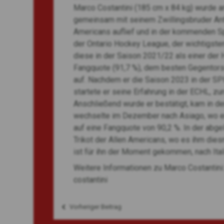
Marco Costantini (185 cm x 84 kg) wurde a
gemeinsam mit seinem Zwillingsbruder Anth
Americans auflief und in der kommenden Spi
der Ontario Hockey League, der wichtigste
diese in der Saison 2021/22 als einer der H
Fangquote (91,7 %), dem besten Gegentorsc
auf. Nachdem er die Saison 2023 in der S
startete er seine Erfahrung in der ECHL, zu
Anschließend wurde er bestätigt, kam in d
wechselte im Dezember nach Asiago, wo er E
auf eine Fangquote von 90,2 %. In der abge
Trikot der Allen Americans, wo es ihm diesm
ist für ihn der Moment gekommen, nach Ital
Weitere Informationen zu Marco Costantin
costantini
Vorheriger Beitrag
Beitragsnavigation