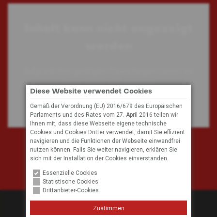
Produktseite
der
gewählt
Produktseit
Inhalt kann nicht angezeigt
werden
gewählt
werden
werden
Aufgrund Ihrer getätigten Einstellungen können wir
diesen Inhalt nicht anzeigen.
Diese Website verwendet Cookies
Gemäß der Verordnung (EU) 2016/679 des Europäischen
Cookie Einstellungen
Parlaments und des Rates vom 27. April 2016 teilen wir
Ihnen mit, dass diese Webseite eigene technische
Cookies und Cookies Dritter verwendet, damit Sie effizient
navigieren und die Funktionen der Webseite einwandfrei
Subscribe to our mailing list
nutzen können. Falls Sie weiter navigieren, erklären Sie
sich mit der Installation der Cookies einverstanden.
Email Address
Essenzielle Cookies
Privacy
I do accept
Statistische Cookies
Drittanbieter-Cookies
© 2026
Hockey Club Bozen
Zustimmen
Privacy
Credits
Cookies
AGB
Kontakt