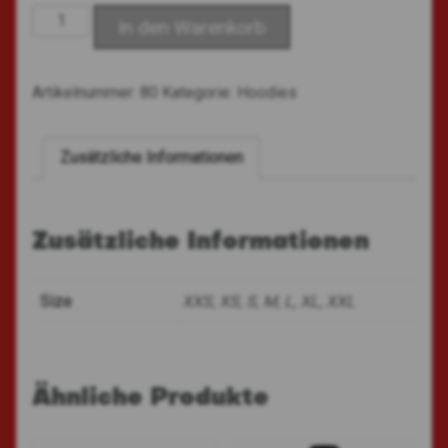
Hoody
In den Warenkorb
Black
Menge
Artikelnummer:
80
Kategorie:
Hoodies
Zusätzliche Informationen
Zusätzliche Informationen
Size
XXS, XS, S, M, L, XL, XXL
Ähnliche Produkte