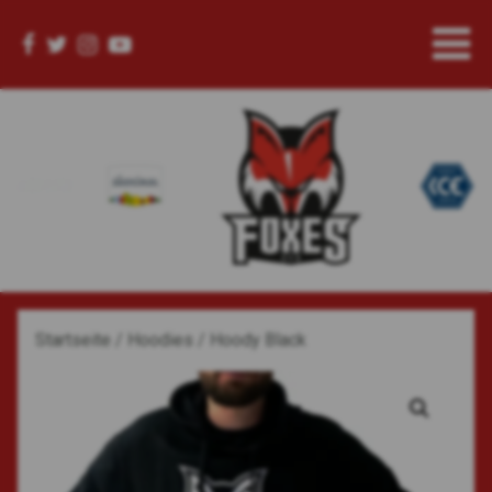
Startseite
/
Hoodies
/ Hoody Black