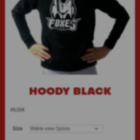
HOODY BLACK
49,00
€
Size