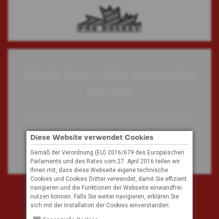
Die
Die
Optionen
Optionen
können
können
auf
auf
der
der
Produktseite
Produktseit
Inhalt kann nicht angezeigt
gewählt
gewählt
werden
werden
werden
Aufgrund Ihrer getätigten Einstellungen können wir
diesen Inhalt nicht anzeigen.
Diese Website verwendet Cookies
Gemäß der Verordnung (EU) 2016/679 des Europäischen
Cookie Einstellungen
Parlaments und des Rates vom 27. April 2016 teilen wir
Ihnen mit, dass diese Webseite eigene technische
Cookies und Cookies Dritter verwendet, damit Sie effizient
navigieren und die Funktionen der Webseite einwandfrei
Subscribe to our mailing list
nutzen können. Falls Sie weiter navigieren, erklären Sie
sich mit der Installation der Cookies einverstanden.
Email Address