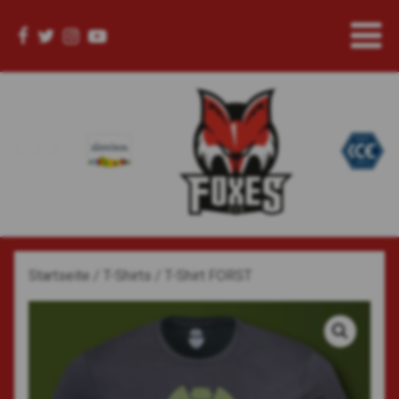
Startseite
/
T-Shirts
/ T-Shirt FORST