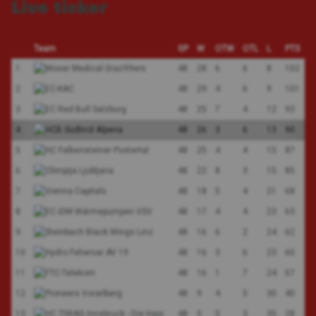
Live ticker
Team
GP
W
OTW
OTL
L
PTS
1
48
28
6
6
8
102
2
48
29
4
6
9
101
3
48
25
7
4
12
93
4
48
26
3
6
13
90
5
48
25
4
4
15
87
6
48
22
8
3
15
85
7
48
18
5
4
21
68
8
48
17
4
4
23
63
9
48
16
6
2
24
62
10
48
16
3
6
23
60
11
48
16
1
7
24
57
12
48
9
4
5
30
40
13
48
5
5
3
35
28