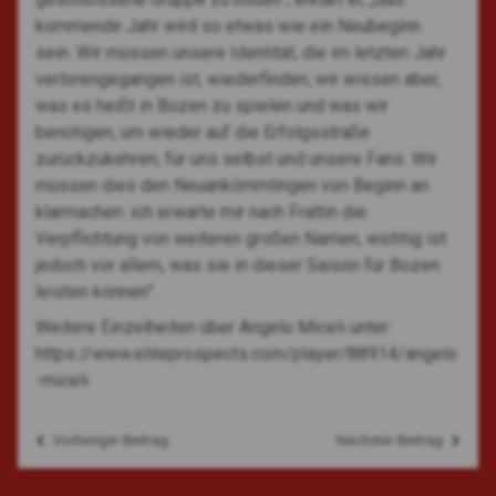
kommende Jahr wird so etwas wie ein Neubeginn
sein. Wir müssen unsere Identität, die im letzten Jahr
verlorengegangen ist, wiederfinden, wir wissen aber,
was es heißt in Bozen zu spielen und was wir
benötigen, um wieder auf die Erfolgsstraße
zurückzukehren, für uns selbst und unsere Fans. Wir
müssen dies den Neuankömmlingen von Beginn an
klarmachen: ich erwarte mir nach Frattin die
Verpflichtung von weiteren großen Namen, wichtig ist
jedoch vor allem, was sie in dieser Saison für Bozen
leisten können”.
Weitere Einzelheiten über Angelo Miceli unter:
https://www.eliteprospects.com/player/88914/angelo
-miceli
Vorheriger Beitrag
Nächster Beitrag
Beitragsnavigation