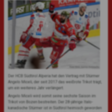
Foto: 2022, Vanna Antonello
Der HCB Südtirol Alperia hat den Vertrag mit Stürmer
Angelo Miceli, der seit 2017 das weißrote Trikot trägt,
um ein weiteres Jahr verlängert.
Angelo Miceli wird somit seine sechste Saison im
Trikot von Bozen bestreiten. Der 28-jährige Italo-
kanadische Stürmer ist in Südtirol heimisch geworden