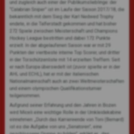
und zugleich auch einer der Publikumslieblinge: der
“Calabrian Sniper” ist im Laufe der Saison 2017/18, die
bekanntlich mit dem Sieg der Karl Nedwed Trophy
endete, in die Talferstadt gekommen und hat bisher
272 Spiele zwischen Meisterschaft und Champions
Hockey League bestritten und dabei 172 Punkte
erzielt. In der abgelaufenen Saison war er mit 29
Punkten der viertbeste interne Top Scorer, und dritter
in der Torschützenliste mit 14 erzielten Treffern. Seit
er nach Europa übersiedelt ist (zuvor spielte er in der
AHL und ECHL), hat er mit der italienischen
Nationalmannschaft auch an zwei Weltmeisterschaften
und einem olympischen Qualifikationsturnier
teilgenommen.
Aufgrund seiner Erfahrung und den Jahren in Bozen
wird Miceli eine wichtige Rolle in der Umkleidekabine
einnehmen: „Durch das Karriereende von Toni (Bernard)
ist es die Aufgabe von uns „Senatoren”, eine
geschlossene Gruppe zu bilden”, erklärt er, „das