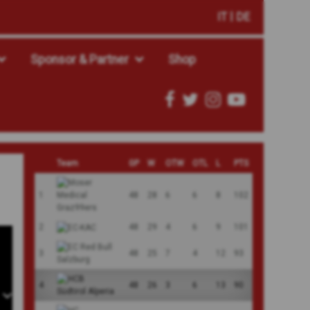
IT
DE
Sponsor & Partner
Shop
Team
GP
W
OTW
OTL
L
PTS
1
48
28
6
6
8
102
2
48
29
4
6
9
101
3
48
25
7
4
12
93
4
48
26
3
6
13
90