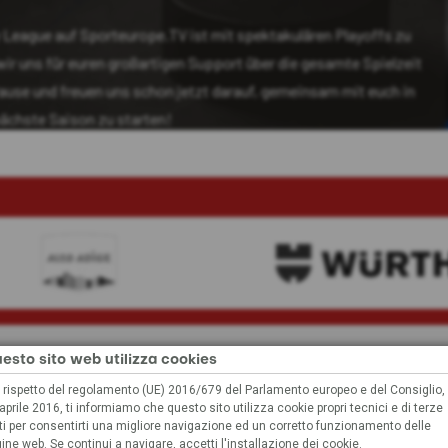
esto sito web utilizza cookies
 contenuto non può essere visualizz
 rispetto del regolamento (UE) 2016/679 del Parlamento europeo e del Consiglio,
aprile 2016, ti informiamo che questo sito utilizza cookie propri tecnici e di terze
a delle tue impostazioni, non possiamo visualizzare questo con
ti per consentirti una migliore navigazione ed un corretto funzionamento delle
ine web. Se continui a navigare, accetti l'installazione dei cookie.