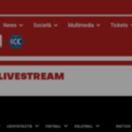
News
Società
Multimedia
Tickets
 LIVESTREAM