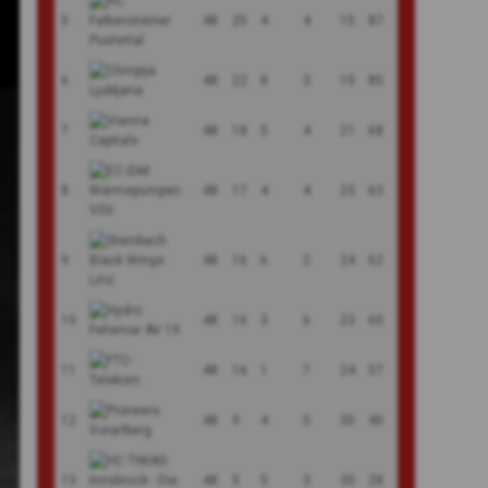
5
48
25
4
4
15
87
6
48
22
8
3
15
85
7
48
18
5
4
21
68
8
48
17
4
4
23
63
9
48
16
6
2
24
62
10
48
16
3
6
23
60
11
48
16
1
7
24
57
12
48
9
4
5
30
40
13
48
5
5
3
35
28