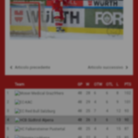
Articolo precedente
Articolo successivo
Navigazione
articoli
Team
GP
W
OTW
OTL
L
PTS
1
48
28
6
6
8
102
2
48
29
4
6
9
101
3
48
25
7
4
12
93
4
48
26
3
6
13
90
5
48
25
4
4
15
87
6
48
22
8
3
15
85