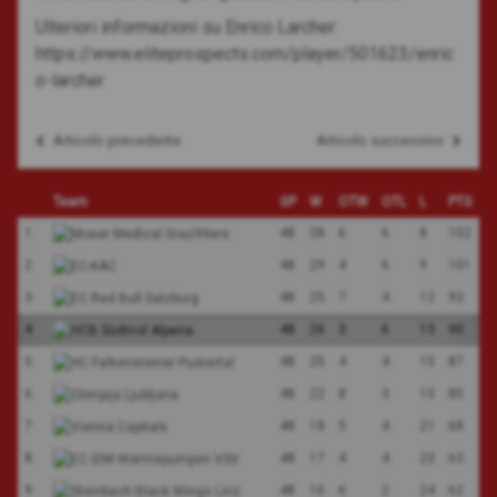
Ulteriori informazioni su Enrico Larcher:
https://www.eliteprospects.com/player/501623/enric
o-larcher
Articolo precedente
Articolo successivo
Navigazione
articoli
Team
GP
W
OTW
OTL
L
PTS
1
48
28
6
6
8
102
2
48
29
4
6
9
101
3
48
25
7
4
12
93
4
48
26
3
6
13
90
5
48
25
4
4
15
87
6
48
22
8
3
15
85
7
48
18
5
4
21
68
8
48
17
4
4
23
63
9
48
16
6
2
24
62