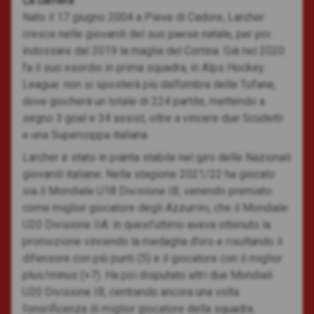
La carriera
Nato il 17 giugno 2004 a Pieve di Cadore, Larcher
cresce nelle giovanili del suo paese natale, per poi
indossare dal 2019 la maglia del Cortina. Già nel 2020
fa il suo esordio in prima squadra, in Alps Hockey
League: non si sposterà più dall’ombra delle Tofane,
dove giocherà un totale di 224 partite, mettendo a
segno 3 goal e 34 assist, oltre a vincere due Scudetti
e una Supercoppa italiana.
Larcher è stato in pianta stabile nel giro delle Nazionali
giovanili italiane. Nella stagione 2021/22 ha giocato
sia il Mondiale U18 Divisione IB, venendo premiato
come miglior giocatore degli Azzurrini, che il Mondiale
U20 Divisione IIA: in quest’ultimo aveva ottenuto la
promozione vincendo la medaglia d’oro e risultando il
difensore con più punti (5) e il giocatore con il miglior
plus/minus (+7). Ha poi disputato altri due Mondiali
U20 Divisione IB, centrando ancora una volta
l’onorificenza di miglior giocatore della squadra.