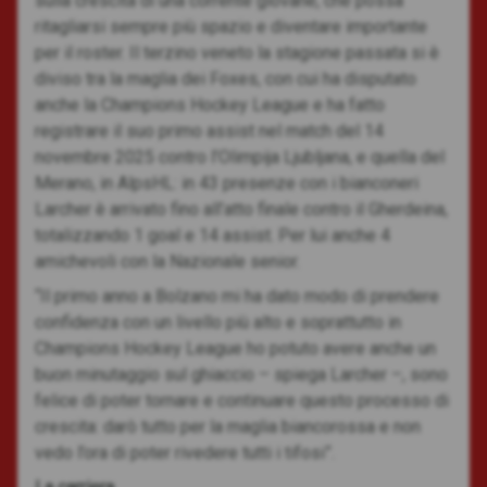
sulla crescita di una corrente giovane, che possa
ritagliarsi sempre più spazio e diventare importante
per il roster. Il terzino veneto la stagione passata si è
diviso tra la maglia dei Foxes, con cui ha disputato
anche la Champions Hockey League e ha fatto
registrare il suo primo assist nel match del 14
novembre 2025 contro l’Olimpija Ljubljana, e quella del
Merano, in AlpsHL: in 43 presenze con i bianconeri
Larcher è arrivato fino all’atto finale contro il Gherdeina,
totalizzando 1 goal e 14 assist. Per lui anche 4
amichevoli con la Nazionale senior.
“Il primo anno a Bolzano mi ha dato modo di prendere
confidenza con un livello più alto e soprattutto in
Champions Hockey League ho potuto avere anche un
buon minutaggio sul ghiaccio – spiega Larcher –, sono
felice di poter tornare e continuare questo processo di
crescita: darò tutto per la maglia biancorossa e non
vedo l’ora di poter rivedere tutti i tifosi”.