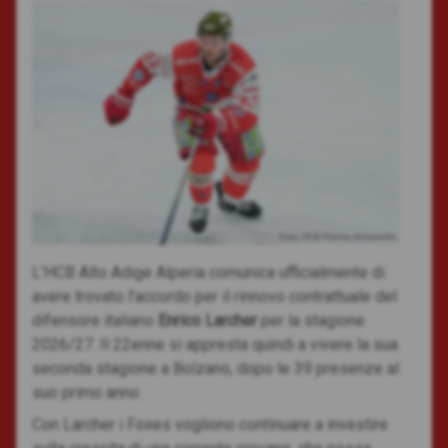
Foto: HCB/Vanna Antonello
L’HCB Alto Adige Alperia comunica ufficialmente di
avere trovato l’accordo per il rinnovo contrattuale del
difensore italiano
Enrico Larcher
per la stagione
2026/27. Il 22enne si appresta quindi a vivere la sua
seconda stagione a Bolzano, dopo le 39 presenze al
suo primo anno.
Con Larcher i Foxes vogliono continuare a investire