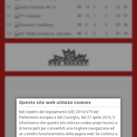
10
48
16
3
6
23
60
11
48
16
1
7
24
57
12
48
9
4
5
30
40
13
48
5
5
3
35
28
Il contenuto non può essere
visualizzato
Questo sito web utilizza cookies
Nel rispetto del regolamento (UE) 2016/679 del
Parlamento europeo e del Consiglio, del 27 aprile 2016, ti
A causa delle tue impostazioni, non possiamo
informiamo che questo sito utilizza cookie propri tecnici e
visualizzare questo contenuto.
di terze parti per consentirti una migliore navigazione ed
un corretto funzionamento delle pagine web. Se continui a