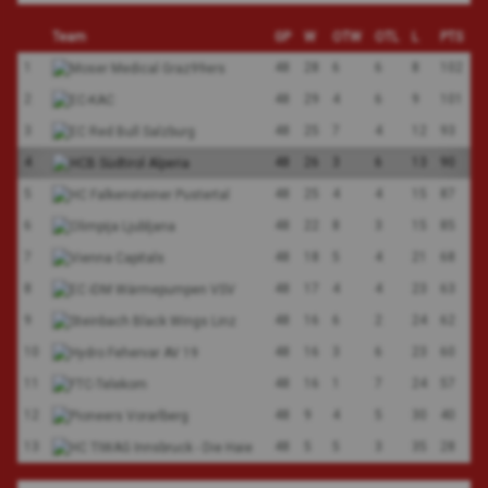
articoli
Team
GP
W
OTW
OTL
L
PTS
1
48
28
6
6
8
102
2
48
29
4
6
9
101
3
48
25
7
4
12
93
4
48
26
3
6
13
90
5
48
25
4
4
15
87
6
48
22
8
3
15
85
7
48
18
5
4
21
68
8
48
17
4
4
23
63
9
48
16
6
2
24
62
10
48
16
3
6
23
60
11
48
16
1
7
24
57
12
48
9
4
5
30
40
13
48
5
5
3
35
28