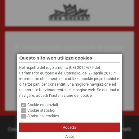
Il contenuto non può essere
visualizzato
Questo sito web utilizza cookies
Nel rispetto del regolamento (UE) 2016/679 del
Parlamento europeo e del Consiglio, del 27 aprile 2016, ti
A causa delle tue impostazioni, non possiamo
informiamo che questo sito utilizza cookie propri tecnici e
visualizzare questo contenuto.
di terze parti per consentirti una migliore navigazione ed
un corretto funzionamento delle pagine web. Se continui a
navigare, accetti l'installazione dei cookie.
Impostazioni dei cookie
Cookie essenziali
Cookie statistici
Statistical cookies
© 2026
Hockey Club Bolzano
Accetta
Cookies
Privacy
Credits
Condizioni generali
Contatti
Aiuto