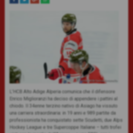
Foto: HCB/Vanna Antonello
L’HCB Alto Adige Alperia comunica che il difensore
Enrico Miglioranzi ha deciso di appendere i pattini al
chiodo. Il 34enne terzino nativo di Asiago ha vissuto
una carriera straordinaria: in 19 anni e 989 partite da
professionista ha conquistato sette Scudetti, due Alps
Hockey League e tre Supercoppe Italiane – tutti trofei