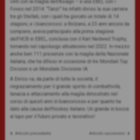
vinti con la maglia dell’Asiago – e una EBEL con i
Foxes nel 2014. “Tanzi” ha infatti diviso la sua carriera
tra gli Stellati, con i quali ha giocato un totale di 14
stagioni, e i biancorossi: a Bolzano, a 23 anni ancora da
compiere, aveva partecipato alla prima stagione
dell’HCB in EBEL, conclusa con il Karl Nedwed Trophy,
tornando nel capoluogo altoatesino nel 2022. In mezzo
anche ben 111 presenze con la maglia della Nazionale
italiana, che ha difeso in occasione di tre Mondiali Top
Division e un Mondiale Divisione IA.
A Enrico va, da parte di tutta la società, il
ringraziamento per il grande spirito di combattività,
tenacia e attaccamento alla maglia dimostrato nel
corso di questi anni in biancorosso e per quanto ha
dato alla causa dell’hockey italiano. Un grande in bocca
al lupo per il futuro privato e lavorativo!
Articolo precedente
Articolo successivo
Navigazione