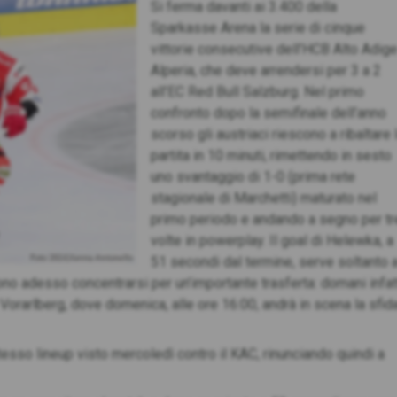
Si ferma davanti ai 3.400 della
Sparkasse Arena la serie di cinque
vittorie consecutive dell’HCB Alto Adig
Alperia, che deve arrendersi per 3 a 2
all’EC Red Bull Salzburg. Nel primo
confronto dopo la semifinale dell’anno
scorso gli austriaci riescono a ribaltare 
partita in 10 minuti, rimettendo in sesto
uno svantaggio di 1-0 (prima rete
stagionale di Marchetti) maturato nel
primo periodo e andando a segno per tr
volte in powerplay. Il goal di Helewka, a
Foto: 2024,Vanna Antonello
51 secondi dal termine, serve soltanto 
no adesso concentrarsi per un’importante trasferta: domani infat
l Vorarlberg, dove domenica, alle ore 16:00, andrà in scena la sfid
esso lineup visto mercoledì contro il KAC, rinunciando quindi a