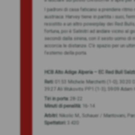
I padroni di casa faticano a prendere ritmo n
austriaca: Harvey tiene in partita i suoi, f
resistito a un altro powerplay dei Red Bulls
fortuna, poi è Salinitri ad andare vicino al 
secondi dalla sirena, con il sesto uomo di 
accorcia le distanze. C’è spazio per un ulti
l’esterno della porta.
HCB Alto Adige Alperia – EC Red Bull Salzbu
Reti:
01:53 Michele Marchetti (1-0); 30:20 
39:27 Ali Wukovits PP1 (1-3); 59:09 Adam 
Tiri in porta:
28-22
Minuti di penalità:
16-14
Arbitri:
Nikolic M., Schauer / Mantovani, Pa
Spettatori:
3.420