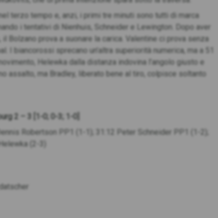
el terzo tempo e, anzi, i primi tre minuti sono tutti di marca
ermando i tentativi di Nienhuis, Schneider e Lewington. Dopo aver
, il Bolzano prova a suonare la carica. Valentine ci prova senza
goal. I biancorossi sprecano un’altra superiorità numerica, ma a 51
movimento, Helewka dalla distanza indovina l’angolo giusto e
mo assalto, ma Bradley, liberato bene al tiro, colpisce soltanto
rg 2 – 3 [1-0; 0-3; 1-0]
Dennis Robertson PP1 (1-1); 31:12 Peter Schneider PP1 (1-2);
Helewka (2-3)
rdatscher