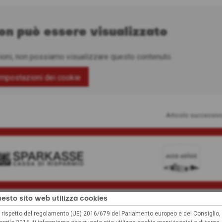
non può essere visualizzato
ioni, non possiamo visualizzare questo contenuto.
Impostazioni dei cookie
Articolo successiv
esto sito web utilizza cookies
 rispetto del regolamento (UE) 2016/679 del Parlamento europeo e del Consiglio,
 contenuto non può essere visualizz