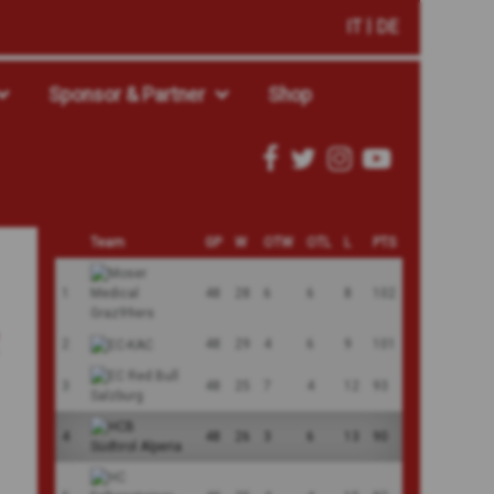
IT
DE
Sponsor & Partner
Shop
Team
GP
W
OTW
OTL
L
PTS
1
48
28
6
6
8
102
2
48
29
4
6
9
101
3
48
25
7
4
12
93
4
48
26
3
6
13
90