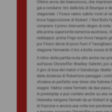
Ottimo avvio dei biancorossi, che imprimo
già a condurre: tiro dalla blu di Bourque e 
stagionale. I Foxes vanno subito vicini al r
trova l’opposizione di Kickert. I Red Bulls 
compiere il primo intervento degno di nota 
alla prima superiorità numerica austriaca, i
raddoppio: prima Frigo non trova l’angolo g
poi Finoro devia di poco fuori il “rasoghiacci
stagione fermando il tiro a botta sicura di 
Il ritmo della partita resta alto anche nei p
sull’asse Christoffer-Bradley-Salinitri, po
il giro di boa del match il Salisburgo ribalta
dalla distanza di Robertson pareggia i conti
sfodera un perfetto one-timer che fulmina 
reagire: Halmo viene fermato da due passi, 
in powerplay e può contare anche su una ve
Helewka vengono fermati da un Kickert in gr
di frazione e ancora una volta non perdonan
a lasciare sul posto Christoffer e apre per 