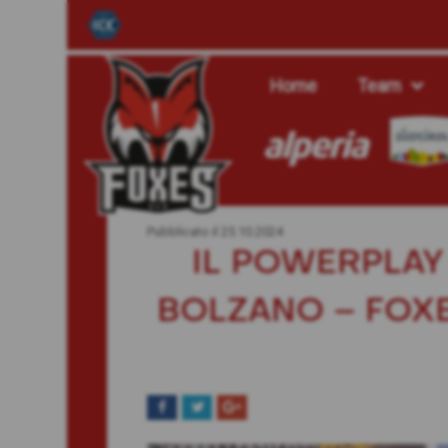
Home
Team
Pubblicato il
25.10.2024
IL POWERPLAY 
BOLZANO – FOXE