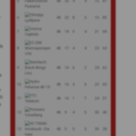
5
48
25
4
4
15
87
e
6
48
22
8
3
15
85
7
48
18
5
4
21
68
la
8
48
17
4
4
23
63
9
48
16
6
2
24
62
e
10
48
16
3
6
23
60
a
ti
11
48
16
1
7
24
57
a
12
48
9
4
5
30
40
13
48
5
5
3
35
28