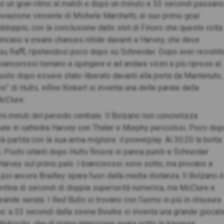
no un gran ritmo al match e dopo un minuto e 53 secondi passano
deviazione vincente di Michele Marchetti, al suo primo goal
addoppio, con la conclusione dallo slot di Finoro che questa volta
faticano a creare chances nitide davanti a Harvey, che deve
su Raffl, ripetendosi poco dopo su Schneider. Dopo aver resistit
 biancorossi tornano a spingere e ad andare vicini a più riprese al
iusto dopo essere stato liberato davanti alla porta da Mantenuto,
o” di Hults, infine Kickert si inventa una delle parate della
McClure.
rimi minuti del periodo centrale. Il Bolzano non concretizza
i sale in cattedra Harvey con Thaler e Murphy pericolosi. Poco do
 la partita con la sua arma migliore: il powerplay. Al 30:20 la botta
. Pochi istanti dopo Hults finisce in panca puniti e Schneider
Harvey sul primo palo. I biancorossi sono sotto, ma provano a
poi ancora Bradley spara fuori dalla media distanza. Il Bolzano è
ntina di secondi di doppia superiorità numerica, ma McClure e
ande serata. I Red Bulls si trovano con l’uomo in più in chiusura
o: a 33 secondi dalla sirena Bourke si inventa una grande giocat
Wukovits, che di prima intenzione spara sotto la traversa.