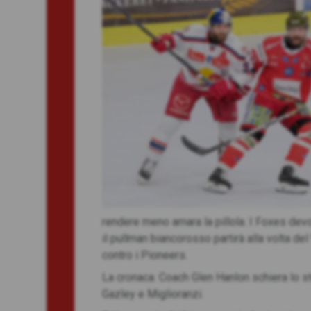
rendere meno amara la pillola. I Foxes devo
il pullman biancorosso partirà alla volta de
contro i Pioneers.
La cronaca. Coach Glen Hanlon schiera lo st
Gazley e Miglioranzi.