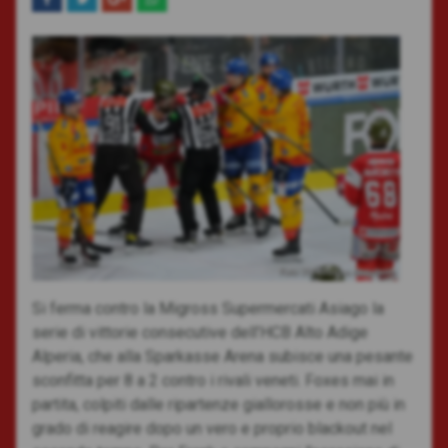
Foto: 2024,Vanna Antonello
Si ferma contro la Migross Supermercati Asiago la
serie di vittorie consecutive dell’HCB Alto Adige
Alperia, che alla Sparkasse Arena subisce una pesante
sconfitta per 8 a 2 contro i rivali veneti. Foxes mai in
partita, colpiti dalle ripartenze giallorosse e non più in
grado di reagire dopo un vero e proprio blackout nel