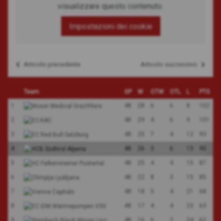
visualizzare questo contenuto.
Impostazioni dei cookie
Articolo precedente
Articolo successivo
Navigazione
articoli
Team
GP
W
OTW
OTL
L
PTS
1
48
28
6
6
8
102
2
48
29
4
6
9
101
3
48
25
7
4
12
93
4
48
26
3
6
13
90
5
48
25
4
4
15
87
6
48
22
8
3
15
85
7
48
18
5
4
21
68
8
48
17
4
4
23
63
9
48
16
6
2
24
62