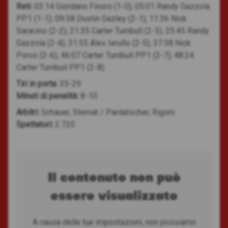
Reti:
03:14 Giordano Finoro (1-0); 05:01 Randy Gazzola
PP1 (1-1); 09:38 Dustin Gazley (2-1); 11:36 Nick
Saracino (2-2); 21:35 Carter Turnbull (2-3); 25:45 Randy
Gazzola (2-4); 31:55 Alex Ierullo (2-5); 37:38 Nick
Porco (2-6); 46:07 Carter Turnbull PP1 (2-7); 48:24
Carter Turnbull PP1 (2-8)
Tiri in porta:
35-29
Minuti di penalità:
8-10
Arbitri:
Schauer, Sternat / Pardatscher, Rigoni
Spettatori:
2.720
Il contenuto non può
essere visualizzato
A causa delle tue impostazioni, non possiamo