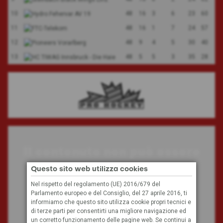
10
48
16
3
6
23
60
11
48
16
1
7
24
57
12
48
9
4
5
30
40
13
48
5
5
3
35
28
Il contenuto non può essere
visualizzato
Questo sito web utilizza cookies
Nel rispetto del regolamento (UE) 2016/679 del
Parlamento europeo e del Consiglio, del 27 aprile 2016, ti
A causa delle tue impostazioni, non possiamo
informiamo che questo sito utilizza cookie propri tecnici e
visualizzare questo contenuto.
di terze parti per consentirti una migliore navigazione ed
un corretto funzionamento delle pagine web. Se continui a