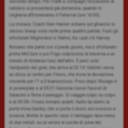
secondo tempo. Per Frank e compagni l’occasione di
rialzarsi si presenterà già domenica, quando in
Ungheria affronteranno il Fehervar (ore 16:00).
La cronaca. Coach Glen Hanlon schiera sul ghiaccio lo
stesso lineup visto nelle prime quattro partite. Fuori gli
infortunati Miglioranzi e Halmo, tra i pali c’è Harvey.
Bolzano che parte con il piede giusto, ma è sfortunato:
prima McClure e poi Frigo colpiscono la traversa a un
minuto di distanza l’uno dall’altro. È però solo
l’antipasto del goal, che arriva al 03:14: Salinitri serve
un disco al centro per Finoro, che trova la deviazione
vincente per l’1 a 0 biancorosso. Poco dopo l’Asiago è
in powerplay e al 05:01 Gazzola riceve l’assist di
Saracino e firma il pareggio. Si viaggia colpo su colpo
e al 09:38 i Foxes tornano avanti: Hults da dietro la
porta trova Gazley, che si porta il disco sul rovescio e
insacca. Anche in questo caso il vantaggio dura meno
di due minuti: su un errore in uscita di zona del