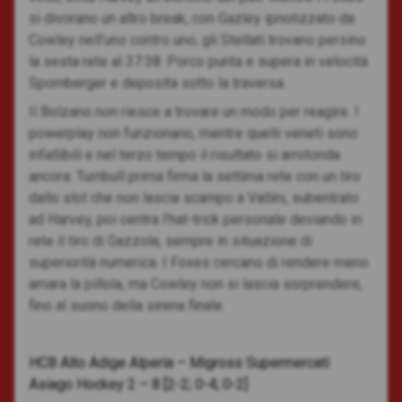
si divorano un altro break, con Gazley ipnotizzato da
Cowley nell’uno contro uno, gli Stellati trovano persino
la sesta rete al 37:38: Porco punta e supera in velocità
Spornberger e deposita sotto la traversa.
Il Bolzano non riesce a trovare un modo per reagire. I
powerplay non funzionano, mentre quelli veneti sono
infallibili e nel terzo tempo il risultato si arrotonda
ancora: Turnbull prima firma la settima rete con un tiro
dallo slot che non lascia scampo a Vallini, subentrato
ad Harvey, poi centra l’hat-trick personale deviando in
rete il tiro di Gazzola, sempre in situazione di
superiorità numerica. I Foxes cercano di rendere meno
amara la pillola, ma Cowley non si lascia sorprendere,
fino al suono della sirena finale.
HCB Alto Adige Alperia – Migross Supermercati
Asiago Hockey 2 – 8 [2-2; 0-4; 0-2]