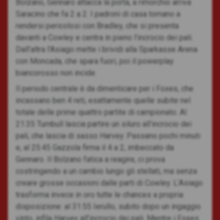
Bolzano, Gennaro attacca la porta, a rimorchio arriva
Saracino che fa 2 a 2. I padroni di casa tornano a
rendersi pericolosi con Bradley, che si presenta
davanti a Cowley e centra in pieno l’incrocio dei pali.
Dall’altra l’Asiago mette i brividi alla Sparkasse Arena
con Moncada, che spara fuori, poi il powerplay
biancorosso non incide.
Il periodo centrale è da dimenticare per i Foxes, che
incassano ben 4 reti, esattamente quelle subite nel
totale delle prime quattro partite di campionato. Al
21:35 Turnbull lascia partire un siluro all’incrocio dei
pali, che lascia di sasso Harvey. Passano pochi minuti
e, al 25:45 Gazzola firma il 4 a 2, imbeccato da
Gennaro. Il Bolzano fatica a reagire, ci prova
costringendo a un cambio lungo gli stellati, ma senza
creare grosse occasioni dalle parti di Cowley. L’Asiago
trasforma invece in oro tutte le chances a propria
disposizione: al 31:55 Ierullo, subito dopo un ingaggio
vinto, infila Harvey all’incrocio dei pali. Mentre i Foxes