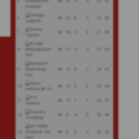
5
48
25
4
4
15
87
6
48
22
8
3
15
85
7
48
18
5
4
21
68
8
48
17
4
4
23
63
9
48
16
6
2
24
62
10
48
16
3
6
23
60
11
48
16
1
7
24
57
12
48
9
4
5
30
40
13
48
5
5
3
35
28