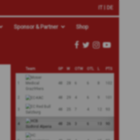
IT
DE
Sponsor & Partner
Shop
Team
GP
W
OTW
OTL
L
PTS
1
48
28
6
6
8
102
2
48
29
4
6
9
101
3
48
25
7
4
12
93
4
48
26
3
6
13
90