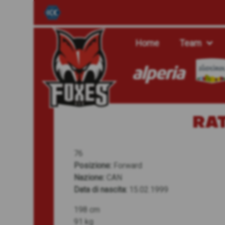
Home
Team
RAT
76
Posizione:
Forward
Nazione:
CAN
Data di nascita:
15.02.1999
198 cm
91 kg