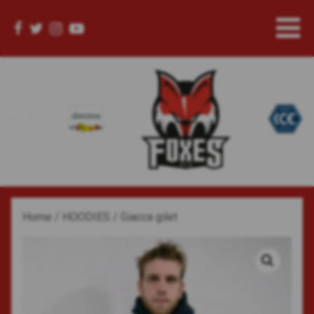
Home
/
HOODIES
/ Giacca gilet