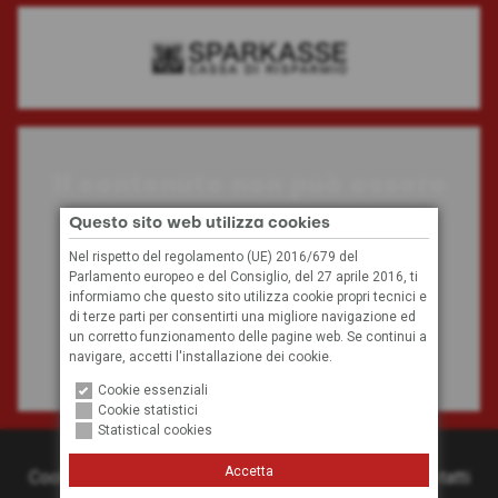
Il contenuto non può essere
visualizzato
Questo sito web utilizza cookies
Nel rispetto del regolamento (UE) 2016/679 del
Parlamento europeo e del Consiglio, del 27 aprile 2016, ti
A causa delle tue impostazioni, non possiamo
informiamo che questo sito utilizza cookie propri tecnici e
visualizzare questo contenuto.
di terze parti per consentirti una migliore navigazione ed
un corretto funzionamento delle pagine web. Se continui a
navigare, accetti l'installazione dei cookie.
Impostazioni dei cookie
Cookie essenziali
Cookie statistici
Statistical cookies
© 2026
Hockey Club Bolzano
Accetta
Cookies
Privacy
Credits
Condizioni generali
Contatti