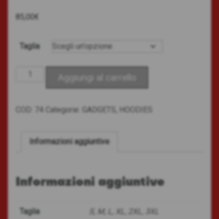
85,00
€
Taglia
Giacca
Aggiungi al carrello
gilet
quantità
COD:
74
Categorie:
GADGETS
,
HOODIES
Informazioni aggiuntive
Informazioni aggiuntive
Taglia
S, M, L, XL, 2XL, 3XL