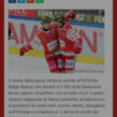
Foto: HCB/Vanna Antonello
Il ritorno dalla pausa olimpica sorride all’HCB Alto
Adige Alperia, che davanti ai 3.400 della Sparkasse
Arena supera i Graz99ers con un netto 4 a 0: il quarto
shutout stagionale di Harvey permette ai biancorossi
di prendersi tre punti nello scontro diretto, allungando
sull’Olimpija e portandosi a -2 dal terzo posto del