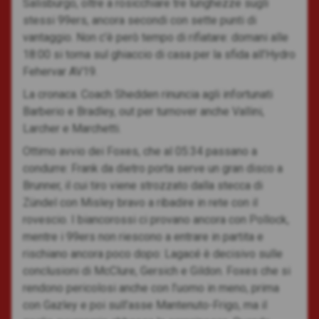
Salisburgo, oltre a rosicchiare tre lunghezze sugli
stessi 99ers, ancora secondi con sette punti di
vantaggio. Non c’è però tempo di rifiatare: domani alle
18:00 si torna sul ghiaccio di casa per la sfida all’Hydro
Fehervar AV19.
La cronaca. Coach Shedden rinuncia agli infortunati
Barberio e Bradley, out per turnover anche Vallini,
Larcher e Marchetti.
Ottimo avvio dei Foxes, che al 05:34 passano a
condurre: Frank da dietro porta serve un gran disco a
Brunner, il cui tiro viene strozzato dalla stecca di
Zündel con Misley bravo a ribadire in rete con il
rovescio. I biancorossi ci provano ancora con Pollock,
mentre i 99ers non riescono a entrare in partita e
rischiano ancora poco dopo: Lagacé è decisivo sulle
conclusioni di McClure, Gersich e Gildon. Foxes che si
rendono pericolosi anche con l’uomo in meno, prima
con Gazley e poi sull’asse Mantenuto-Frigo, ma il