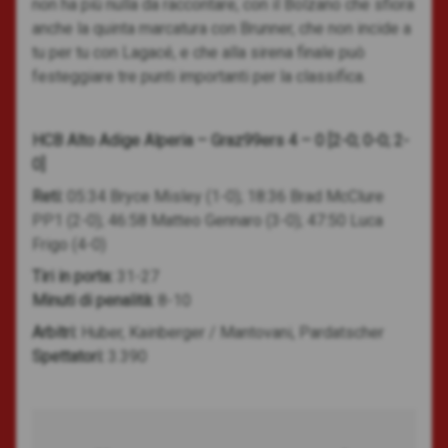
non ha più nulla da raccontare, con il Bolzano che sfiora
anche la quinta marcatura con Brunner, che non incide a
tu per tu con Lagacé, e che alla sirena finale può
festeggiare tre punti importanti per la classifica.
HCB Alto Adige Alperia – Graz99ers 4 – 0 [2-0; 0-0; 2-
0]
Reti:
05:34 Bryce Misley (1-0); 18:36 Brad McClure
PP1 (2-0); 46:58 Matteo Gennaro (3-0); 47:50 Luca
Frigo (4-0)
Tiri in porta:
31-27
Minuti di penalità:
8-10
Arbitri:
Huber, Kainberger / Mantovani, Pardatscher
Spettatori:
3.390