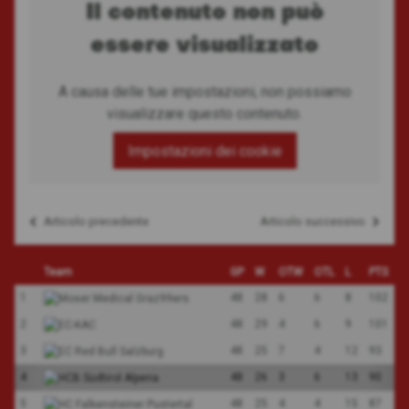
Il contenuto non può
essere visualizzato
A causa delle tue impostazioni, non possiamo
visualizzare questo contenuto.
Impostazioni dei cookie
Articolo precedente
Articolo successivo
Navigazione
articoli
Team
GP
W
OTW
OTL
L
PTS
1
48
28
6
6
8
102
2
48
29
4
6
9
101
3
48
25
7
4
12
93
4
48
26
3
6
13
90
5
48
25
4
4
15
87