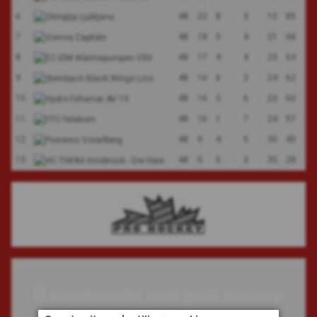
6
48
22
8
3
15
85
7
48
18
5
4
21
68
8
48
17
4
4
23
63
9
48
16
6
2
24
62
10
48
16
3
6
23
60
11
48
16
1
7
24
57
12
48
9
4
5
30
40
13
48
5
5
3
35
28
Il contenuto non può essere