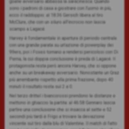
goalie avversario abbassa la saracinesca. Quando
sono i padroni di casa a giostrare con l’uomo in più,
ecco il raddoppio: al 18:36 Gersich libera al tiro
McClure, che con un siluro all’incrocio non lascia
scampo a Lagacé.
Harvey è fondamentale in apertura di periodo centrale
con una grande parata su un’azione di powerplay dei
99ers, poi i Foxes tornano a rendersi pericolosi con Di
Perna, la cui doppia conclusione è preda di Lagacé. Il
protagonista resta però ancora Harvey, che si oppone
anche su un breakaway avversario. Nonostante un Graz
più arrembante rispetto alla prima frazione, dopo 40
minuti il risultato resta sul 2 a 0.
Nel terzo drittel i biancorossi prendono le distanze e
mettono in ghiaccio la partita: al 46:58 Gennaro lascia
partire una conclusione che si insacca al sette e 52
secondi più tardi è Frigo a trovare la deviazione
vincente sul tiro dalla blu di Valentine. Il match di fatto