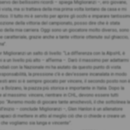
rvo dei bellissimi ricordi – spiega Miglioranzi –, ero giovane,
i vista, ma si trattava della mia prima volta lontano da casa e mi
co. Il tutto mi è servito per aprire gli occhi e imparare tantissi
emozione della vittoria del campionato, posso dire che è stata
o della mia carriera. Oggi sono un giocatore molto diverso, sono
 caratteriale, grazie anche a tante vittorie ottenute sul ghiaccio,
na”.
r Miglioranzi un salto di livello: “La differenza con la AlpsHL è
 a un livello più alto – afferma –. Darò il massimo per adattarmi
diali con la Nazionale mi ha aiutato da questo punto di vista.
esponsabilità, la pressione c’è e dev’essere incanalata in modo
uesti anni si è sempre giocato per vincere, il secondo posto non 
a Bolzano, la piazza più storica e importante in Italia. Dopo la
 al massimo: vincere, rientrare in CHL, devono essere tutti
po: “Avremo modo di giocare tante amichevoli, il che sottolinea l
all’inizio – conclude Miglioranzi –, Glen Hanlon è un allenatore
aci di mettere in atto al meglio ciò che ci chiede e creare un
 che vogliamo sia lunga e vincente”.