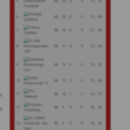
5
48
25
4
4
15
87
6
48
22
8
3
15
85
7
48
18
5
4
21
68
.
8
48
17
4
4
23
63
9
48
16
6
2
24
62
10
48
16
3
6
23
60
11
48
16
1
7
24
57
l
12
48
9
4
5
30
40
hi
13
48
5
5
3
35
28