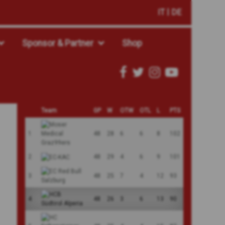
IT
DE
Sponsor & Partner
Shop
Team
GP
W
OTW
OTL
L
PTS
1
48
28
6
6
8
102
2
48
29
4
6
9
101
3
48
25
7
4
12
93
4
48
26
3
6
13
90