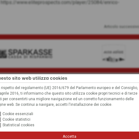
:
https://www.eliteprospects.com/player/25084/enrico-
Articolo successiv
esto sito web utilizza cookies
 rispetto del regolamento (UE) 2016/679 del Parlamento europeo e del Consiglio,
 contenuto non può essere visualizz
aprile 2016, ti informiamo che questo sito utilizza cookie propri tecnici e di terze
ti per consentirti una migliore navigazione ed un corretto funzionamento delle
a delle tue impostazioni, non possiamo visualizzare questo con
ine web. Se continui a navigare, accetti l'installazione dei cookie.
Cookie essenziali
Cookie statistici
Impostazioni dei cookie
Statistical cookies
Accetta