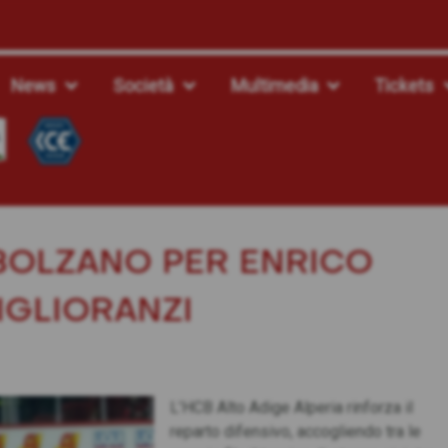
News
Società
Multimedia
Tickets
BOLZANO PER ENRICO
IGLIORANZI
L’HCB Alto Adige Alperia rinforza il
reparto difensivo, accogliendo tra le