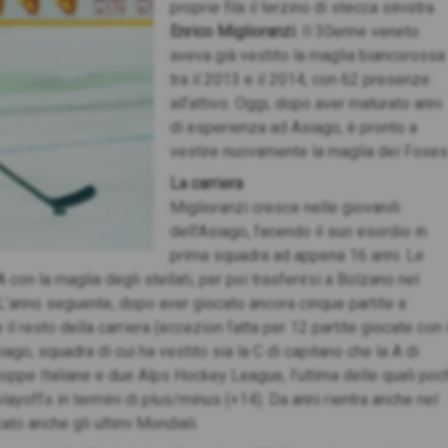
proprie fila il terzino di stecca sinistra
Enrico Miglioranzi
. Il 30enne veneto
aveva già vestito la maglia biancorossa
tra il 2013 e il 2014, con 62 presenze
all’attivo. Oggi, dopo aver maturato anni
di esperienza ad Asiago, è pronto a
vestire nuovamente la maglia dei Foxes
La carriera
Miglioranzi cresce nelle giovanili
dell’Asiago, facendo il suo esordio in
prima squadra ad appena 16 anni. Le
 con la maglia degli stellati, per poi trasferirsi a Bolzano nel
L’anno seguente, dopo aver giocato ancora cinque partite a
 il resto della carriera (eccezion fatta per 12 partite giocate con i
iago, squadra di cui ha vestito sia la C di capitano che la A di
coppe Italiane e due Alps Hockey League, l’ultima delle quali poc
playoffs in termini di plus/minus (+14). Da anni rientra anche nel
cato anche gli ultimi Mondiali.