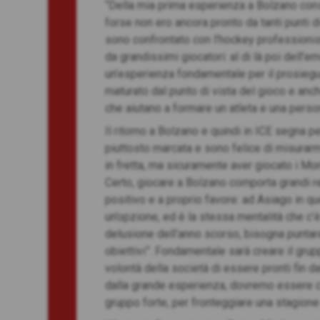
“Della mia prima esperienza a Bolzano conse
forse non ero ancora pronto da tanti punti d
sono confrontato con l’hockey professionisti
da grandissimi giocatori: al di là poi dell’
un’esperienza fondamentale per il prosiegu
maturato dal punto di vista del gioco e anche
che aiutano a formare un atleta e una perso
Il ritorno a Bolzano e quindi in ICE segna pe
piuttosto marcata e sono felice di misurarmi
in fretta, ma sicuramente aver giocato i Mon
Certo, giocare a Bolzano comporta grandi r
positivo e a proprio favore: ad Asiago in q
un’opzione, ed è la stessa mentalità che c’è 
delusione dell’anno scorso, bisogna puntare
obiettivi”. Fondamentale sarà creare il grup
volontà della società di essere pronti fin d
dalla grande esperienza, dovremo essere cap
gruppo forte, per fronteggiare una stagione