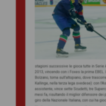
stagioni successive le gioca tutte in Serie A
2013, vincendo con i Foxes la prima EBEL. 
Bolzano, torna sull’altopiano, dove trascorre
Kallinge, nella terza lega svedese): con l’As
assistente, vince sette Scudetti, tre Super
mesi fa, risultando il miglior difensore dei 
giro della Nazionale Italiana, con cui ha gio