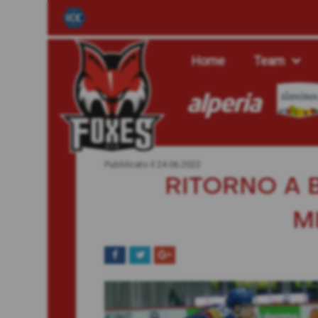
Home
Team
Pubblicato il
24.06.2022
RITORNO A 
M