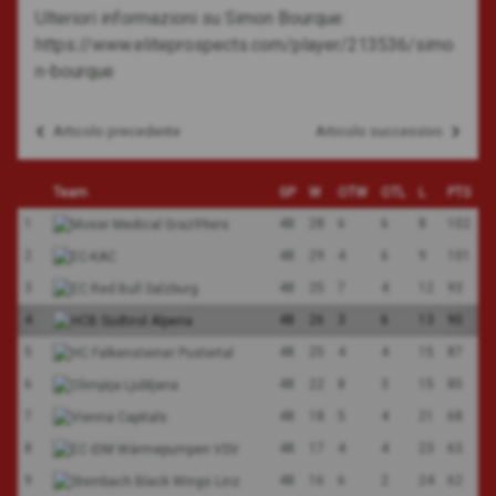
Ulteriori informazioni su Simon Bourque:
https://www.eliteprospects.com/player/213536/simo
n-bourque
Articolo precedente
Articolo successivo
Navigazione
articoli
Team
GP
W
OTW
OTL
L
PTS
1
48
28
6
6
8
102
2
48
29
4
6
9
101
3
48
25
7
4
12
93
4
48
26
3
6
13
90
5
48
25
4
4
15
87
6
48
22
8
3
15
85
7
48
18
5
4
21
68
8
48
17
4
4
23
63
9
48
16
6
2
24
62