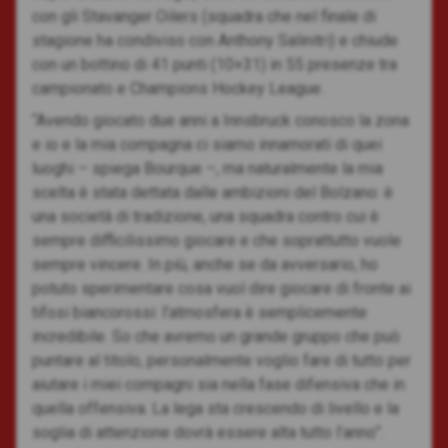
con gli Stavanger Oilers (squadra che nel finale di
stagione ha condiviso con Anthony Salinitri) e chiude
con un bottino di 41 punti (10+31) in 55 presenze tra
campionato e Champions Hockey League.
“Avendo giocato due anni a Innsbruck conosco la zona
e io e la mia compagna ci siamo innamorati di quei
luoghi – spiega Bourque –, ma naturalmente la mia
scelta è stata dettata dalle ambizioni del Bolzano: è
una società di tradizione, una squadra contro cui è
sempre difficilissimo giocare e che soprattutto vuole
sempre vincere. In più, anche se da avversario, ho
potuto sperimentare cosa vuol dire giocare di fronte ai
tifosi biancorossi: l’atmosfera è semplicemente
incredibile. So che avremo un grande gruppo che può
puntare al titolo, personalmente voglio fare di tutto per
aiutare i miei compagni sia nella fase difensiva che in
quella offensiva. La lega sta crescendo di livello e la
soglia di attenzione dovrà essere alta tutto l’anno”.