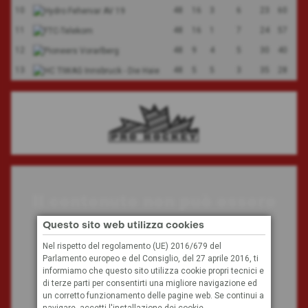
10
48
16
3
6
23
60
11
48
16
1
7
24
57
12
48
9
4
5
30
40
13
48
5
5
3
35
28
Il contenuto non può essere
visualizzato
Questo sito web utilizza cookies
Nel rispetto del regolamento (UE) 2016/679 del
Parlamento europeo e del Consiglio, del 27 aprile 2016, ti
A causa delle tue impostazioni, non possiamo
informiamo che questo sito utilizza cookie propri tecnici e
visualizzare questo contenuto.
di terze parti per consentirti una migliore navigazione ed
un corretto funzionamento delle pagine web. Se continui a