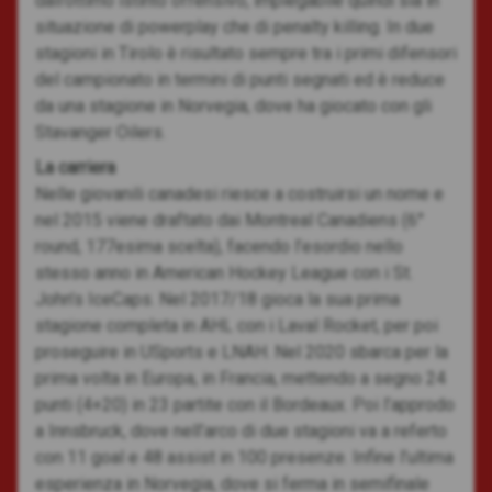
dall’ottimo istinto offensivo, impiegabile quindi sia in
situazione di powerplay che di penalty killing. In due
stagioni in Tirolo è risultato sempre tra i primi difensori
del campionato in termini di punti segnati ed è reduce
da una stagione in Norvegia, dove ha giocato con gli
Stavanger Oilers.
La carriera
Nelle giovanili canadesi riesce a costruirsi un nome e
nel 2015 viene draftato dai Montreal Canadiens (6°
round, 177esima scelta), facendo l’esordio nello
stesso anno in American Hockey League con i St.
John’s IceCaps. Nel 2017/18 gioca la sua prima
stagione completa in AHL con i Laval Rocket, per poi
proseguire in USports e LNAH. Nel 2020 sbarca per la
prima volta in Europa, in Francia, mettendo a segno 24
punti (4+20) in 23 partite con il Bordeaux. Poi l’approdo
a Innsbruck, dove nell’arco di due stagioni va a referto
con 11 goal e 48 assist in 100 presenze. Infine l’ultima
esperienza in Norvegia, dove si ferma in semifinale