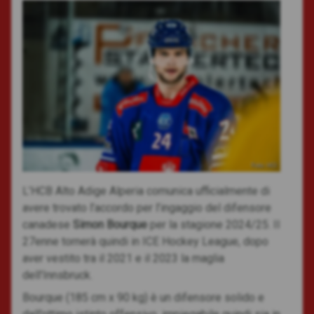
Foto: HCI
L’HCB Alto Adige Alperia comunica ufficialmente di
avere trovato l’accordo per l’ingaggio del difensore
canadese
Simon Bourque
per la stagione 2024/25. Il
27enne tornerà quindi in ICE Hockey League, dopo
aver vestito tra il 2021 e il 2023 la maglia
dell’Innsbruck.
Bourque (185 cm x 90 kg) è un difensore solido e