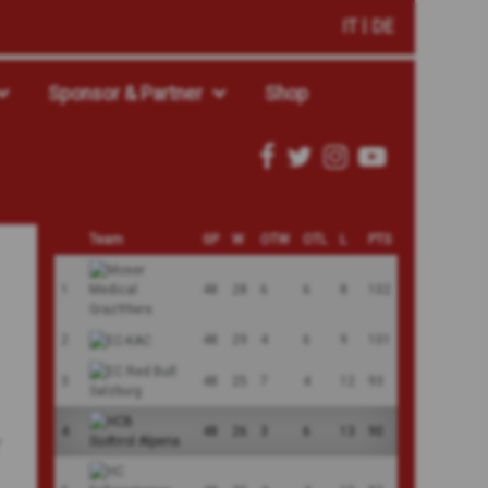
IT
DE
Sponsor & Partner
Shop
Team
GP
W
OTW
OTL
L
PTS
1
48
28
6
6
8
102
2
48
29
4
6
9
101
3
48
25
7
4
12
93
4
48
26
3
6
13
90