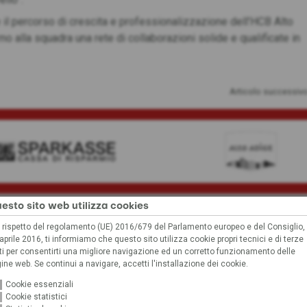
 il percorso di crescita e professionalizzazione dell’HCB Alto
no alla squadra una rete di collaborazioni solide e qualificate in
Articolo successiv
esto sito web utilizza cookies
 rispetto del regolamento (UE) 2016/679 del Parlamento europeo e del Consiglio,
 contenuto non può essere visualizz
aprile 2016, ti informiamo che questo sito utilizza cookie propri tecnici e di terze
ti per consentirti una migliore navigazione ed un corretto funzionamento delle
a delle tue impostazioni, non possiamo visualizzare questo con
ine web. Se continui a navigare, accetti l'installazione dei cookie.
Cookie essenziali
Cookie statistici
Impostazioni dei cookie