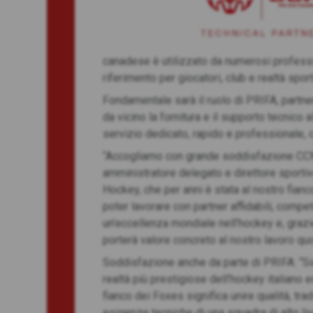
canadese è utilizzato da numerosi professio
riferimento per giocatori, club e realtà sport
Fondamentale sarà il ruolo di PRIFA, partne
da vicino la fornitura e il supporto tecnico
servizio dedicato, rapido e professionale, co
“Accogliamo con grande soddisfazione CCM
amministratore delegato e direttore sportiv
Hockey, che per anni è stata al nostro fia
poter lavorare con partner affidabili, compe
un’eccellenza mondiale nell’hockey e, graz
porterà valore concreto al nostro lavoro quo
Soddisfazione anche da parte di PRIFA: “Sia
realtà più prestigiose dell’hockey italiano 
fianco dei Foxes significa unire qualità, tra
esigenze tecniche di una squadra di alto liv