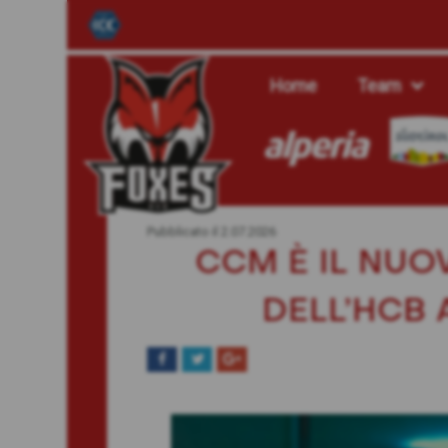
Home
Team
Pubblicato il
2.07.2026
CCM È IL NUO
DELL’HCB 