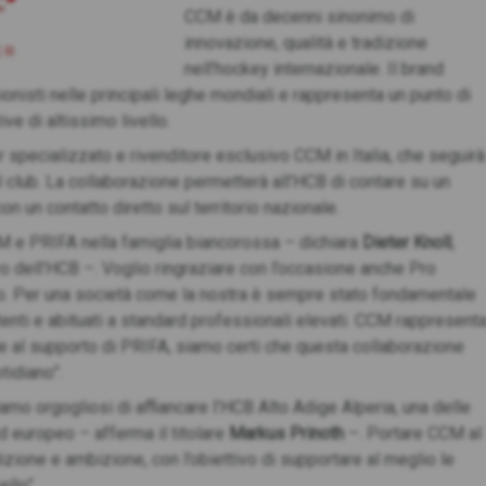
CCM è da decenni sinonimo di
innovazione, qualità e tradizione
nell’hockey internazionale. Il brand
nisti nelle principali leghe mondiali e rappresenta un punto di
ive di altissimo livello.
r specializzato e rivenditore esclusivo CCM in Italia, che seguirà
 al club. La collaborazione permetterà all’HCB di contare su un
n un contatto diretto sul territorio nazionale.
 e PRIFA nella famiglia biancorossa – dichiara
Dieter Knoll
,
o dell’HCB –. Voglio ringraziare con l’occasione anche Pro
nco. Per una società come la nostra è sempre stato fondamentale
tenti e abituati a standard professionali elevati. CCM rappresent
ie al supporto di PRIFA, siamo certi che questa collaborazione
tidiano”.
mo orgogliosi di affiancare l’HCB Alto Adige Alperia, una delle
ed europeo – afferma il titolare
Markus Prinoth
–. Portare CCM al
dizione e ambizione, con l’obiettivo di supportare al meglio le
ello”.