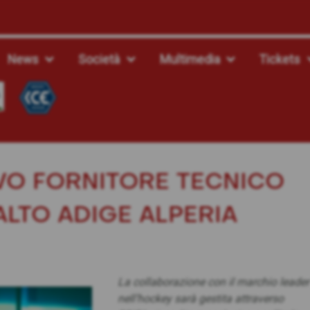
News
Società
Multimedia
Tickets
VO FORNITORE TECNICO
ALTO ADIGE ALPERIA
La collaborazione con il marchio leader
nell’hockey sarà gestita attraverso