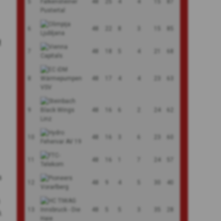
5
48
25
4
4
15
87
6
48
22
8
3
15
85
M
7
48
18
5
4
21
68
8
48
17
4
4
23
63
9
48
16
6
2
24
62
10
48
16
3
6
23
60
11
48
16
1
7
24
57
a
12
48
9
4
5
30
40
n
13
48
5
5
3
35
28
.