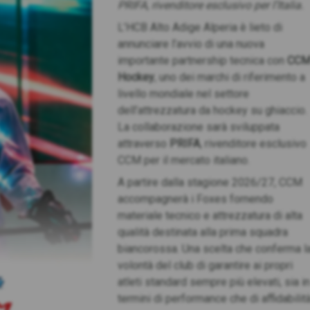
PRIFA, rivenditore esclusivo per l’Italia.
L’HCB Alto Adige Alperia è lieto di
annunciare l’avvio di una nuova
importante partnership tecnica con
CC
Hockey
, uno dei marchi di riferimento a
livello mondiale nel settore
dell’attrezzatura da hockey su ghiaccio.
La collaborazione sarà sviluppata
attraverso
PRIFA
, rivenditore esclusivo
CCM per il mercato italiano.
A partire dalla stagione 2026/27, CCM
accompagnerà i Foxes fornendo
materiale tecnico e attrezzatura di alta
qualità destinata alla prima squadra
biancorossa. Una scelta che conferma l
volontà del club di garantire ai propri
atleti standard sempre più elevati, sia i
termini di performance che di affidabilità