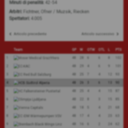
Minuti di penalità:
42-54
Arbitri:
Fichtner, Ofner / Muzsik, Riecken
Spettatori:
4.005
Articolo precedente
Articolo successivo
Navigazione
articoli
Team
GP
W
OTW
OTL
L
PTS
1
48
28
6
6
8
102
2
48
29
4
6
9
101
3
48
25
7
4
12
93
4
48
26
3
6
13
90
5
48
25
4
4
15
87
6
48
22
8
3
15
85
7
48
18
5
4
21
68
8
48
17
4
4
23
63
9
48
16
6
2
24
62