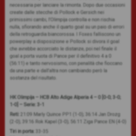
necessaria per lanciare la rimonta. Dopo due occasioni
create dalle stecche di Pollock e Gersich nei
primissimi cambi, l’Olimpija controlla e non rischia
nulla, sfiorando anche il quarto goal su un paio di errori
della retroguardia biancorossa. I Foxes falliscono un
powerplay a disposizione e Pollock si divora il goal
che avrebbe accorciato le distanze, poi nel finale il
goal a porta vuota di Pance per il definitivo 4 a 0
(56:11) e tanto nervosismo, con penalità che fioccano
da una parte e dall’altra non cambiando però la
sostanza del risultato.
HK Olimpija – HCB Alto Adige Alperia 4 – 0 [0-0; 3-0;
1-0] – Serie: 3-1
Reti:
21:09 Marly Quince PP1 (1-0); 36:14 Jan Drozg
(2-0); 39:16 Rok Kapel (3-0); 56:11 Ziga Pance EN (4-0)
Tiri in porta:
33-35