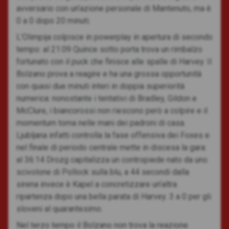
avversario con un’azione personale di Mantenuto, ma è
0 a 0 dopo 20 minuti.
L’Olimpija colpisce in powerplay in apertura di secondo
tempo: al 21:09 Quince sotto porta trova un rimbalzo
fortunato con il puck che finisce alle spalle di Harvey. Il
Bolzano prova a reagire e ha una grossa opportunità
con quasi due minuti interi in doppia superiorità
numerica: nonostante i tentativi di Bradley, Gildon e
McClure, i biancorossi non riescono però a colpire e il
momentum torna nelle mani dei padroni di casa.
Ljubljana infatti controlla la fase offensiva dei Foxes e
nel finale di periodo centrale mette in discesa la gara:
al 36:14 Drozg capitalizza un contropiede nato da uno
scivolone di Pollock sulla blu, a 44 secondi dalla
sirena invece è Kapel a concretizzare un’altra
ripartenza dopo una bella parata di Harvey. 3 a 0 per gli
sloveni al quarantesimo.
Nel terzo tempo il Bolzano non trova la reazione