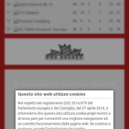
10
48
16
3
6
23
60
11
48
16
1
7
24
57
12
48
9
4
5
30
40
13
48
5
5
3
35
28
Il contenuto non può essere
visualizzato
Questo sito web utilizza cookies
Nel rispetto del regolamento (UE) 2016/679 del
Parlamento europeo e del Consiglio, del 27 aprile 2016, ti
A causa delle tue impostazioni, non possiamo
informiamo che questo sito utilizza cookie propri tecnici e
visualizzare questo contenuto.
di terze parti per consentirti una migliore navigazione ed
un corretto funzionamento delle pagine web. Se continui a