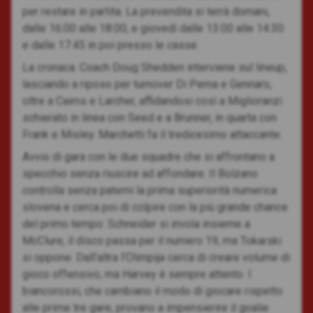
per restare in partita. La prevendita si terrà domani,
dalle 16:00 alle 18:00, e giovedì dalle 13:00 alle 14:30
e dalle 17:45 in poi presso le casse.
La cronaca. Coach Doug Shedden interviene sul lineup,
lasciando a riposo per turnover Di Perna e Gennaro,
oltre a Cairns e Larcher, affidandosi così a Miglioranzi
schierato in linea con Seed e a Brunner, in quarta con
Frank e Misley. Marchetti fa il tredicesimo attaccante.
Avvio di gara con le due squadre che si affrontano a
specchio senza riuscire ad affondare. Il Bolzano
controlla senza patemi la prima superiorità numerica
slovena e cerca poi di colpire con la più grande chance
del primo tempo: Schneider si invola insieme a
McClure, il disco passa per il numero 19, ma Tokarski
si oppone. Dall’altra l’Olimpija cerca di creare volume di
gioco offensivo, ma Harvey è sempre attento. I
biancorossi, che cambiano il modo di giocare rispetto
alle prime tre gare, provano a impensierire il goalie