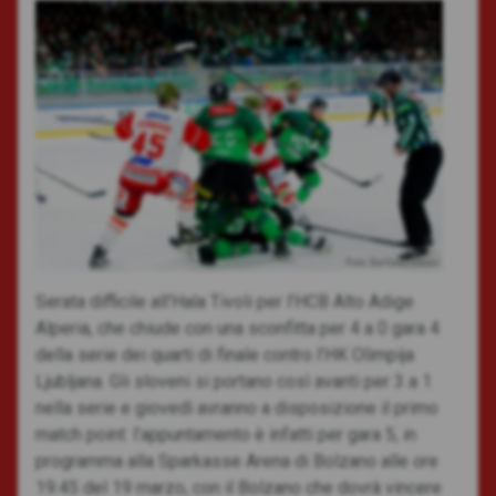
Foto: Barbalic Photo
Serata difficile all’Hala Tivoli per l’HCB Alto Adige
Alperia, che chiude con una sconfitta per 4 a 0 gara 4
della serie dei quarti di finale contro l’HK Olimpija
Ljubljana. Gli sloveni si portano così avanti per 3 a 1
nella serie e giovedì avranno a disposizione il primo
match point: l’appuntamento è infatti per gara 5, in
programma alla Sparkasse Arena di Bolzano alle ore
19:45 del 19 marzo, con il Bolzano che dovrà vincere