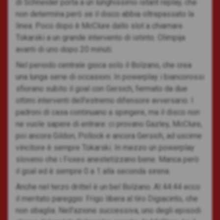
di Schneider porta a un lunghissimo istant replay, che
non determina però se il disco abbia oltrepassato la
linea. Poco dopo è McClure dallo slot a chiamare
Tokarski a un grande intervento di istinto. Olimpija
avanti di uno dopo 20 minuti.
Nel periodo centrale gioca solo il Bolzano, che crea
una lunga serie di occasioni. In powerplay i biancorossi
sfiorano subito il goal con Gersich, fermato da due
ottimi interventi dell’estremo difensore avversario. I
padroni di casa continuano a spingere, ma il disco non
ne vuole sapere di entrare: ci provano Gazley, McClure,
poi ancora Gildon, Pollock e ancora Gersich, ad uscirne
vincitore è sempre Tokarski. In mezzo un powerplay
sloveno che i Foxes anestetizzano bene. Manca però
il goal ed è sempre 0 a 1 alla seconda sirena.
Anche nel terzo drittel è un bel Bolzano. Al 44:44 ecco
il meritato pareggio: Frigo libera al tiro Digiacinto, che
non sbaglia. Nell’azione successiva, uno degli episodi