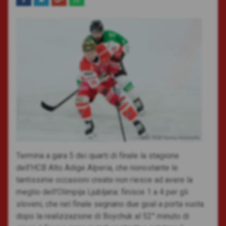
Foto: HCB/Vanna Antonello
Termina a gara 5 dei quarti di finale la stagione
dell’HCB Alto Adige Alperia, che nonostante le
tantissime occasioni create non riesce ad avere la
meglio dell’Olimpija Ljubljana: finisce 1 a 4 per gli
sloveni, che nel finale segnano due goal a porta vuota
dopo la realizzazione di Boychuk al 52° minuto di