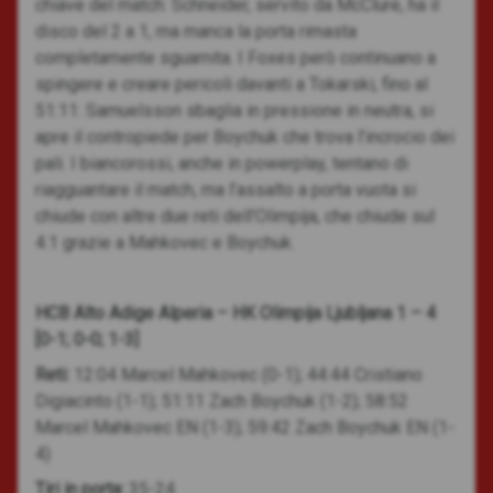
chiave del match: Schneider, servito da McClure, ha il
disco del 2 a 1, ma manca la porta rimasta
completamente sguarnita. I Foxes però continuano a
spingere e creare pericoli davanti a Tokarski, fino al
51:11: Samuelsson sbaglia in pressione in neutra, si
apre il contropiede per Boychuk che trova l’incrocio dei
pali. I biancorossi, anche in powerplay, tentano di
riagguantare il match, ma l’assalto a porta vuota si
chiude con altre due reti dell’Olimpija, che chiude sul
4:1 grazie a Mahkovec e Boychuk.
HCB Alto Adige Alperia – HK Olimpija Ljubljana 1 – 4
[0-1; 0-0; 1-3]
Reti:
12:04 Marcel Mahkovec (0-1); 44:44 Cristiano
Digiacinto (1-1); 51:11 Zach Boychuk (1-2); 58:52
Marcel Mahkovec EN (1-3); 59:42 Zach Boychuk EN (1-
4)
Tiri in porta:
35-24