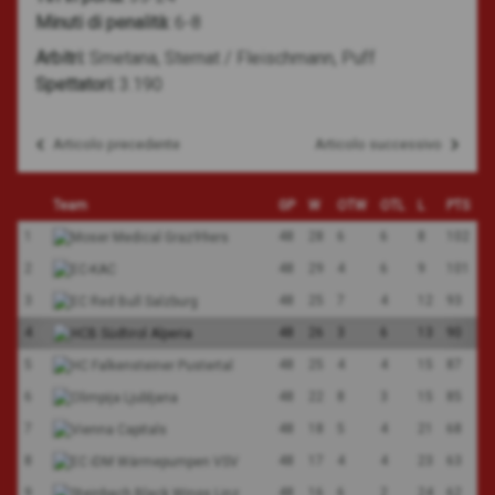
Minuti di penalità:
6-8
Arbitri:
Smetana, Sternat / Fleischmann, Puff
Spettatori:
3.190
Articolo precedente
Articolo successivo
Navigazione
articoli
Team
GP
W
OTW
OTL
L
PTS
1
48
28
6
6
8
102
2
48
29
4
6
9
101
3
48
25
7
4
12
93
4
48
26
3
6
13
90
5
48
25
4
4
15
87
6
48
22
8
3
15
85
7
48
18
5
4
21
68
8
48
17
4
4
23
63
9
48
16
6
2
24
62