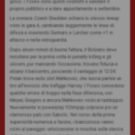
gioco. I Foxes sono quindi costretti a salutare il
proprio pubblico e a dare appuntamento a settembre.
La cronaca. Coach Shedden schiera lo stesso lineup
visto in gara 4, cambiando leggermente le linee di
difesa e inserendo Gennaro e Larcher come +1 in
attacco e nella retroguardia.
Dopo alcuni minuti di buona fattura, il Bolzano deve
resistere per la prima volta in penalty killing e gli
sloveni, pur mancando l’occasione, trovano fiducia e
alzano il baricentro, pescando il vantaggio al 12:04:
Petan trova nello slot Mahkovec, che lascia partire un
tiro all’incrocio che trafigge Harvey. I Foxes concedono
qualche errore di troppo nella fase difensiva, con
Meyer, Gregorc e ancora Mahkovec vicini al raddoppio.
Nuovamente in powerplay l’Olimpija colpisce poi un
clamoroso palo con Sabolic. Nel corso della prima
superiorità numerica a favore, i biancorossi vanno
vicini al pareggio: un’occasione in mischia sulla stecca