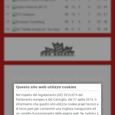
10
48
16
3
6
23
60
11
48
16
1
7
24
57
12
48
9
4
5
30
40
13
48
5
5
3
35
28
Il contenuto non può essere
visualizzato
Questo sito web utilizza cookies
Nel rispetto del regolamento (UE) 2016/679 del
Parlamento europeo e del Consiglio, del 27 aprile 2016, ti
A causa delle tue impostazioni, non possiamo
informiamo che questo sito utilizza cookie propri tecnici e
visualizzare questo contenuto.
di terze parti per consentirti una migliore navigazione ed
un corretto funzionamento delle pagine web. Se continui a