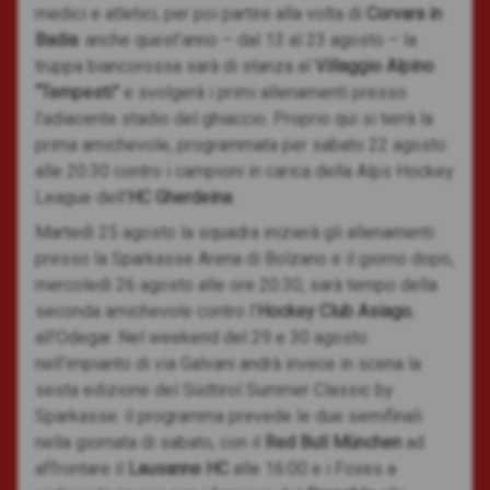
medici e atletici, per poi partire alla volta di
Corvara in
Badia
: anche quest’anno – dal 13 al 23 agosto – la
truppa biancorossa sarà di stanza al
Villaggio Alpino
“Tempesti”
e svolgerà i primi allenamenti presso
l’adiacente stadio del ghiaccio. Proprio qui si terrà la
prima amichevole, programmata per sabato 22 agosto
alle 20:30 contro i campioni in carica della Alps Hockey
League dell’
HC Gherdeina
.
Martedì 25 agosto la squadra inizierà gli allenamenti
presso la Sparkasse Arena di Bolzano e il giorno dopo,
mercoledì 26 agosto alle ore 20:30, sarà tempo della
seconda amichevole contro l’
Hockey Club Asiago
,
all’Odegar. Nel weekend del 29 e 30 agosto
nell’impianto di via Galvani andrà invece in scena la
sesta edizione del Südtirol Summer Classic by
Sparkasse: il programma prevede le due semifinali
nella giornata di sabato, con il
Red Bull München
ad
affrontare il
Lausanne HC
alle 16:00 e i Foxes a