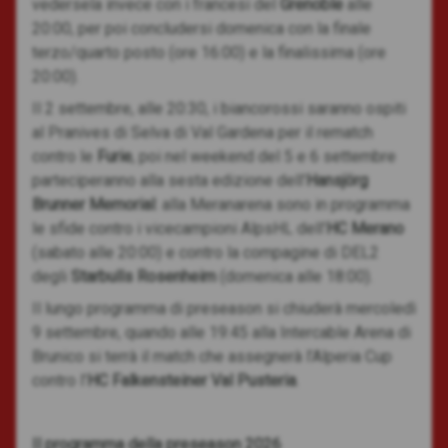
vedersela invece con i francesi del
Grenoble
alle
20:00, per poi concludersi domenica con la finale
terzo/quarto posto (ore 16:00) e la finalissima (ore
20:00).
Il 2 settembre, alle 20:30, i biancorossi saranno ospiti
al Pranives di Selva di Val Gardena per il rematch
contro le
Furie
, poi nel weekend del 5 e 6 settembre
parteciperanno alla sesta edizione dell’
Hansj
örg
Brunner Memorial
: alla Meranarena sono in programma
le sfide contro i vicecampioni AlpsHL dell’
HC Merano
(sabato alle 20:00) e contro la compagine di DEL2
degli
Starbulls Rosenheim
(domenica alle 18:00).
Il lungo programma di preseason si chiuderà mercoledì
9 settembre, quando alle 19:45 alla Intercable Arena di
Brunico si terrà il match che assegnerà l’Alperia Cup
contro l’
HC Falkensteiner Val Pusteria
.
Il programma della preseason 2026