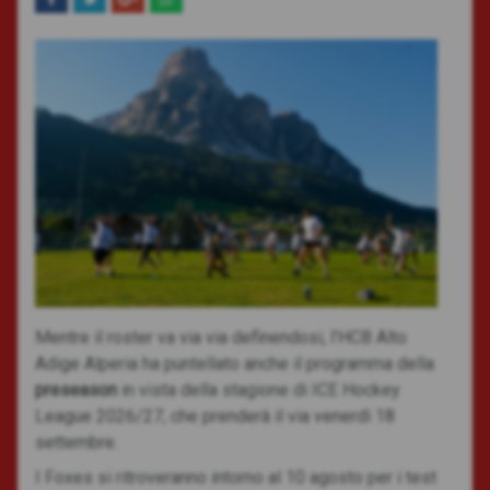
Mentre il roster va via via definendosi, l’HCB Alto
Adige Alperia ha puntellato anche il programma della
preseason
in vista della stagione di ICE Hockey
League 2026/27, che prenderà il via venerdì 18
settembre.
I Foxes si ritroveranno intorno al 10 agosto per i test