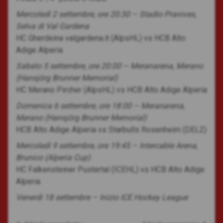
Mercoledì 2 settembre, ore 20:30 – Stadio Pranives,
Selva di Val Gardena
HC Gherdeina valgardena.it (AlpsHL) vs HCB Alto
Adige Alperia
Sabato 5 settembre, ore 20:00 – Meranarena, Merano
(Hansj
örg Brunner Memorial)
HC Merano Pircher (AlpsHL) vs HCB Alto Adige Alperia
Domenica 6 settembre, ore 18:00 – Meranarena,
Merano (Hans
jörg Brunner Memorial)
HCB Alto Adige Alperia vs Starbulls Rosenheim (DEL2)
Mercoledì 9 settembre, ore 19:45 – Intercable Arena,
Brunico (Alperia Cup)
HC Falkensteiner Pustertal (ICEHL) vs HCB Alto Adige
Alperia
Venerdì 18 settembre – Inizio ICE Hockey League