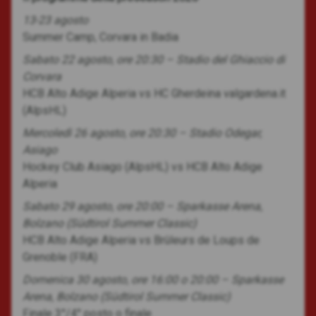
13-23 agosto
Summer Camp, Corvara in Badia
Sabato 22 agosto, ore 20:30 – Stadio del Ghiaccio di
Corvara
HCB Alto Adige Alperia vs HC Gherdeina valgardena.it
(AlpsHL)
Mercoledì 26 agosto, ore 20:30 – Stadio Odegar,
Asiago
Hockey Club Asiago (AlpsHL) vs HCB Alto Adige
Alperia
Sabato 29 agosto, ore 20:00 – Sparkasse Arena,
Bolzano (Südtirol Summer Classic)
HCB Alto Adige Alperia vs Brûleurs de Loups de
Grenoble (FRA)
Domenica 30 agosto, ore 16:00 o 20:00 – Sparkasse
Arena, Bolzano (Südtirol Summer Classic)
Finale 3°/4° posto o finale