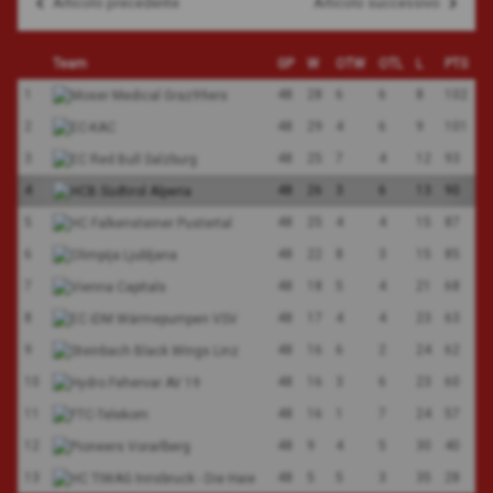
Articolo precedente
Articolo successivo
Navigazione
articoli
Team
GP
W
OTW
OTL
L
PTS
1
48
28
6
6
8
102
2
48
29
4
6
9
101
3
48
25
7
4
12
93
4
48
26
3
6
13
90
5
48
25
4
4
15
87
6
48
22
8
3
15
85
7
48
18
5
4
21
68
8
48
17
4
4
23
63
9
48
16
6
2
24
62
10
48
16
3
6
23
60
11
48
16
1
7
24
57
12
48
9
4
5
30
40
13
48
5
5
3
35
28