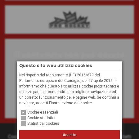
Il contenuto non può essere
visualizzato
Questo sito web utilizza cookies
Nel rispetto del regolamento (UE) 2016/679 del
Parlamento europeo e del Consiglio, del 27 aprile 2016, ti
A causa delle tue impostazioni, non possiamo
informiamo che questo sito utilizza cookie propri tecnici e
visualizzare questo contenuto.
di terze parti per consentirti una migliore navigazione ed
un corretto funzionamento delle pagine web. Se continui a
navigare, accetti l'installazione dei cookie.
Impostazioni dei cookie
Cookie essenziali
Cookie statistici
Statistical cookies
© 2026
Hockey Club Bolzano
Accetta
Cookies
Privacy
Credits
Condizioni generali
Contatti