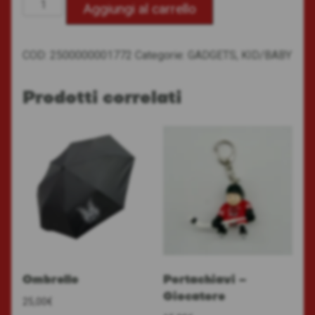
Astuccio
Aggiungi al carrello
portapenne
quantità
COD:
2500000001772
Categorie:
GADGETS
,
KID/BABY
Prodotti correlati
Ombrello
Portachiavi –
Giocatore
25,00
€