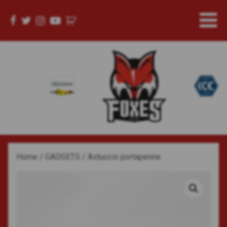
Home
/
GADGETS
/ Astuccio portapenne