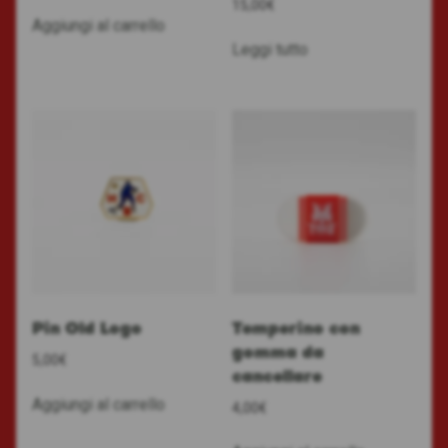
15,00
€
Aggiungi al carrello
Leggi tutto
Pin Old Logo
Temperino con
gomma da
5,00
€
cancellare
Aggiungi al carrello
4,00
€