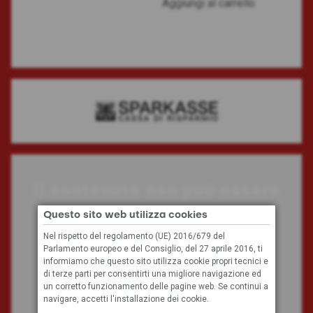
Aggiungi al carrello
Il contenuto non può essere
visualizzato
Questo sito web utilizza cookies
Nel rispetto del regolamento (UE) 2016/679 del
Parlamento europeo e del Consiglio, del 27 aprile 2016, ti
A causa delle tue impostazioni, non possiamo
informiamo che questo sito utilizza cookie propri tecnici e
visualizzare questo contenuto.
di terze parti per consentirti una migliore navigazione ed
un corretto funzionamento delle pagine web. Se continui a
navigare, accetti l'installazione dei cookie.
Impostazioni dei cookie