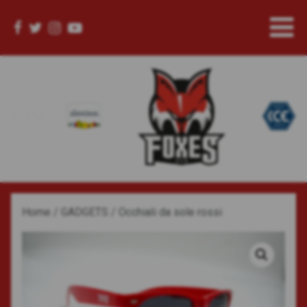
Home
/
GADGETS
/ Occhiali da sole rossi