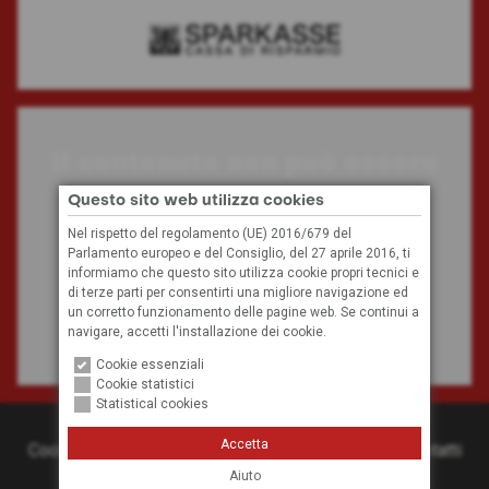
Il contenuto non può essere
visualizzato
Questo sito web utilizza cookies
Nel rispetto del regolamento (UE) 2016/679 del
Parlamento europeo e del Consiglio, del 27 aprile 2016, ti
A causa delle tue impostazioni, non possiamo
informiamo che questo sito utilizza cookie propri tecnici e
visualizzare questo contenuto.
di terze parti per consentirti una migliore navigazione ed
un corretto funzionamento delle pagine web. Se continui a
navigare, accetti l'installazione dei cookie.
Impostazioni dei cookie
Cookie essenziali
Cookie statistici
Statistical cookies
© 2026
Hockey Club Bolzano
Accetta
Cookies
Privacy
Credits
Condizioni generali
Contatti
Aiuto