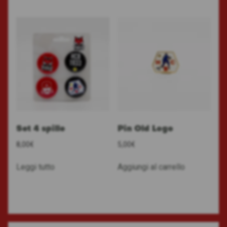
Set 4 spille
Pin Old Logo
8,00
€
5,00
€
Leggi tutto
Aggiungi al carrello